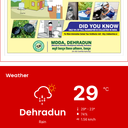
Weather
29
℃
Dehradun
29º - 23º
74%
1.56 km/h
Rain