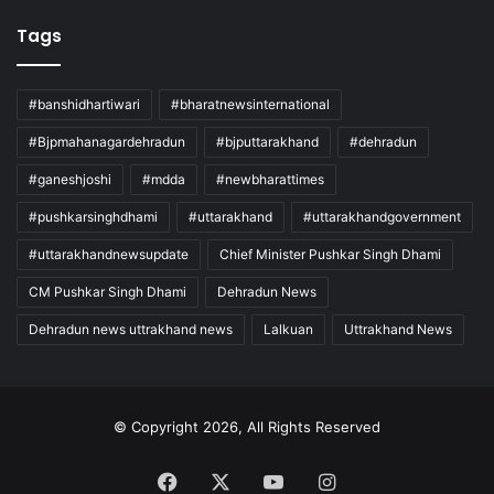
Tags
#banshidhartiwari
#bharatnewsinternational
#Bjpmahanagardehradun
#bjputtarakhand
#dehradun
#ganeshjoshi
#mdda
#newbharattimes
#pushkarsinghdhami
#uttarakhand
#uttarakhandgovernment
#uttarakhandnewsupdate
Chief Minister Pushkar Singh Dhami
CM Pushkar Singh Dhami
Dehradun News
Dehradun news uttrakhand news
Lalkuan
Uttrakhand News
© Copyright 2026, All Rights Reserved
Facebook
X
YouTube
Instagram