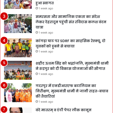
हुआ स्वागत
1 week ago
समरसता और सामाजिक एकता का संदेश
लेकर देहरादून पहुंची संत रविदास कलश वंदन
यात्रा
1 week ago
कांगड़ा घाट पर SDRF का साहसिक रेस्क्यू, दो
युवकों को डूबने से बचाया
1 week ago
शहीद ऊधम सिंह को श्रद्धांजलि, मुख्यमंत्री धामी
ने रुद्रपुर को दी विकास योजनाओं की सौगात
1 week ago
गदरपुर में एनडीआरएफ बटालियन का
निरीक्षण, मुख्यमंत्री धामी ने जानी राहत-बचाव
की तैयारियां
1 week ago
वंदे मातरम् व एंटी पेपर लीक कानून