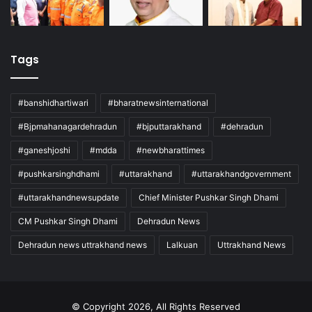
Tags
#banshidhartiwari
#bharatnewsinternational
#Bjpmahanagardehradun
#bjputtarakhand
#dehradun
#ganeshjoshi
#mdda
#newbharattimes
#pushkarsinghdhami
#uttarakhand
#uttarakhandgovernment
#uttarakhandnewsupdate
Chief Minister Pushkar Singh Dhami
CM Pushkar Singh Dhami
Dehradun News
Dehradun news uttrakhand news
Lalkuan
Uttrakhand News
© Copyright 2026, All Rights Reserved