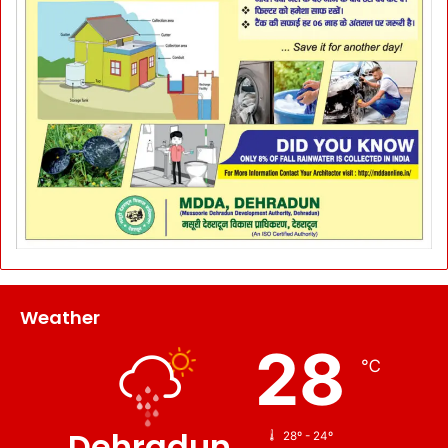
Weather
28
℃
Dehradun
28º - 24º