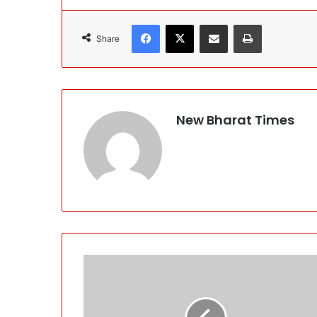
Facebook
X
Share via Email
Print
Share
New Bharat Times