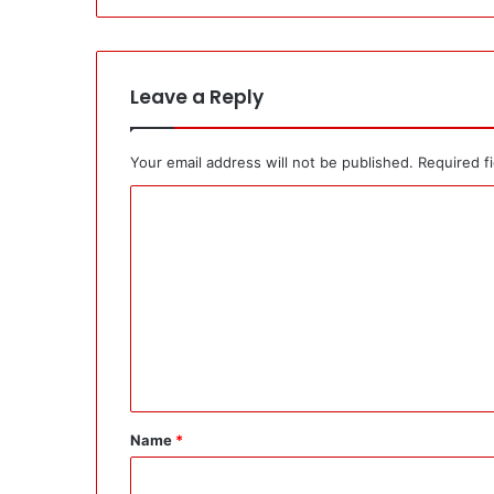
Leave a Reply
Your email address will not be published.
Required f
C
o
m
m
e
n
t
*
Name
*