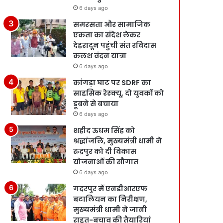
6 days ago
समरसता और सामाजिक
एकता का संदेश लेकर
देहरादून पहुंची संत रविदास
कलश वंदन यात्रा
6 days ago
कांगड़ा घाट पर SDRF का
साहसिक रेस्क्यू, दो युवकों को
डूबने से बचाया
6 days ago
शहीद ऊधम सिंह को
श्रद्धांजलि, मुख्यमंत्री धामी ने
रुद्रपुर को दी विकास
योजनाओं की सौगात
6 days ago
गदरपुर में एनडीआरएफ
बटालियन का निरीक्षण,
मुख्यमंत्री धामी ने जानी
राहत-बचाव की तैयारियां