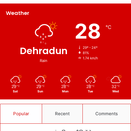
Weather
28
℃
Dehradun
29º - 24º
81%
1.74 km/h
Rain
29
29
28
28
32
℃
℃
℃
℃
℃
Sat
Sun
Mon
Tue
Wed
Popular
Recent
Comments