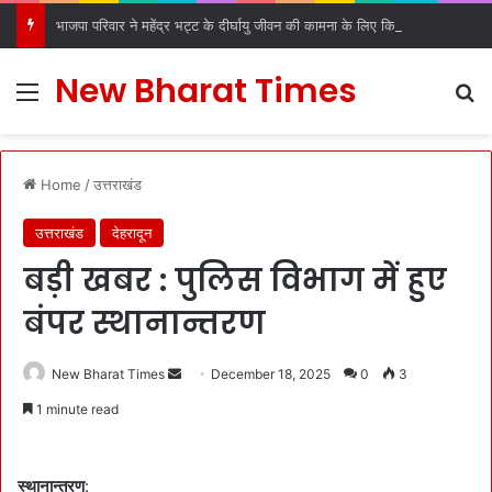
भाजपा परिवार ने महेंद्र भट्ट के दीर्घायु जीवन की कामना के लिए किए धार्मिक अनुष्ठान
New Bharat Times
Menu
S
Home
/
उत्तराखंड
उत्तराखंड
देहरादून
बड़ी खबर : पुलिस विभाग में हुए
बंपर स्थानान्तरण
New Bharat Times
S
December 18, 2025
0
3
e
1 minute read
n
d
a
स्थानान्तरण
: