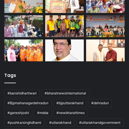
Tags
#banshidhartiwari
#bharatnewsinternational
#Bjpmahanagardehradun
#bjputtarakhand
#dehradun
#ganeshjoshi
#mdda
#newbharattimes
#pushkarsinghdhami
#uttarakhand
#uttarakhandgovernment