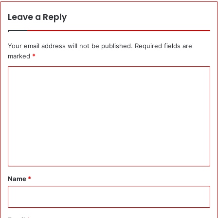
Leave a Reply
Your email address will not be published.
Required fields are
marked
*
C
o
m
m
e
n
t
*
Name
*