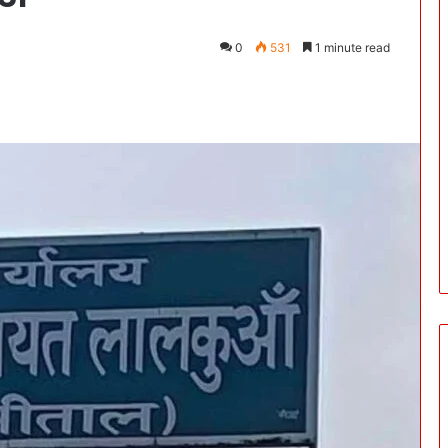
0
531
1 minute read