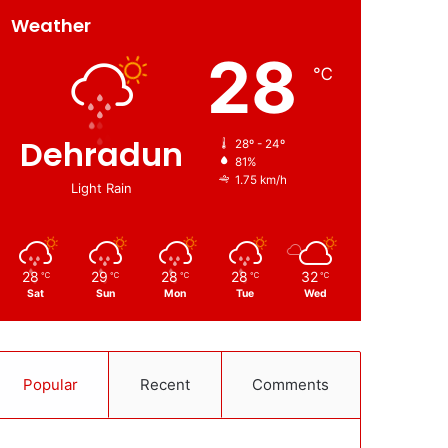
Weather
28
℃
Dehradun
28º - 24º
81%
1.75 km/h
Light Rain
28
29
28
28
32
℃
℃
℃
℃
℃
Sat
Sun
Mon
Tue
Wed
Popular
Recent
Comments