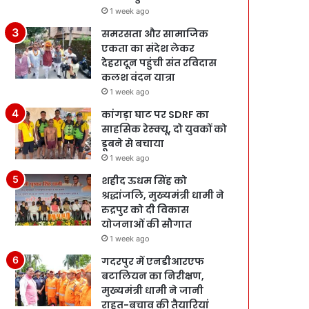
1 week ago
समरसता और सामाजिक
एकता का संदेश लेकर
देहरादून पहुंची संत रविदास
कलश वंदन यात्रा
1 week ago
कांगड़ा घाट पर SDRF का
साहसिक रेस्क्यू, दो युवकों को
डूबने से बचाया
1 week ago
शहीद ऊधम सिंह को
श्रद्धांजलि, मुख्यमंत्री धामी ने
रुद्रपुर को दी विकास
योजनाओं की सौगात
1 week ago
गदरपुर में एनडीआरएफ
बटालियन का निरीक्षण,
मुख्यमंत्री धामी ने जानी
राहत-बचाव की तैयारियां