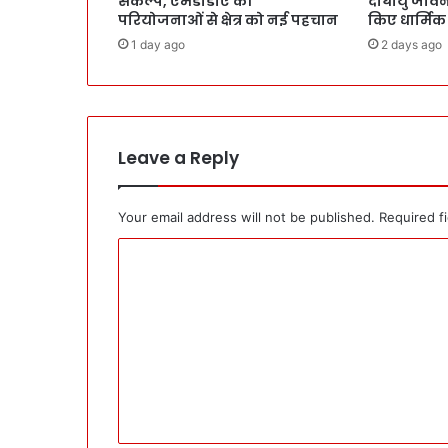
संकल्प, एमडीडीए की
दीर्घायु जी
परियोजनाओं से क्षेत्र को नई पहचान
किए धार्मिक
1 day ago
2 days ago
Leave a Reply
Your email address will not be published.
Required f
C
o
m
m
e
n
t