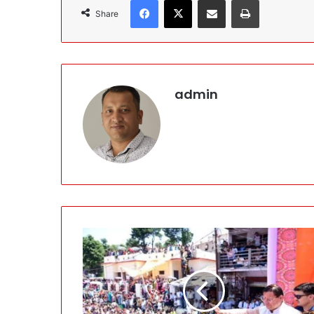
Facebook
X
Share via Email
Print
Share
admin