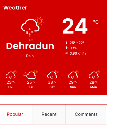
Weather
24
℃
Dehradun
25º - 22º
93%
0.96 km/h
Rain
25
25
30
29
28
℃
℃
℃
℃
℃
Thu
Fri
Sat
Sun
Mon
Popular
Recent
Comments