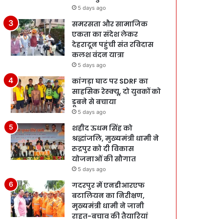
5 days ago
समरसता और सामाजिक
एकता का संदेश लेकर
देहरादून पहुंची संत रविदास
कलश वंदन यात्रा
5 days ago
कांगड़ा घाट पर SDRF का
साहसिक रेस्क्यू, दो युवकों को
डूबने से बचाया
5 days ago
शहीद ऊधम सिंह को
श्रद्धांजलि, मुख्यमंत्री धामी ने
रुद्रपुर को दी विकास
योजनाओं की सौगात
5 days ago
गदरपुर में एनडीआरएफ
बटालियन का निरीक्षण,
मुख्यमंत्री धामी ने जानी
राहत-बचाव की तैयारियां