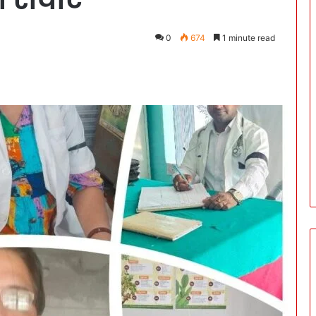
0
674
1 minute read