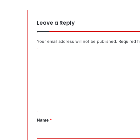
Leave a Reply
Your email address will not be published.
Required f
C
o
m
m
e
n
t
*
Name
*