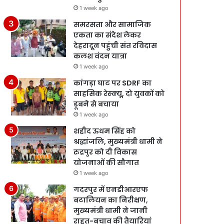
1 week ago
समरसता और सामाजिक
एकता का संदेश लेकर
देहरादून पहुंची संत रविदास
कलश वंदन यात्रा
1 week ago
कांगड़ा घाट पर SDRF का
साहसिक रेस्क्यू, दो युवकों को
डूबने से बचाया
1 week ago
शहीद ऊधम सिंह को
श्रद्धांजलि, मुख्यमंत्री धामी ने
रुद्रपुर को दी विकास
योजनाओं की सौगात
1 week ago
गदरपुर में एनडीआरएफ
बटालियन का निरीक्षण,
मुख्यमंत्री धामी ने जानी
राहत-बचाव की तैयारियां