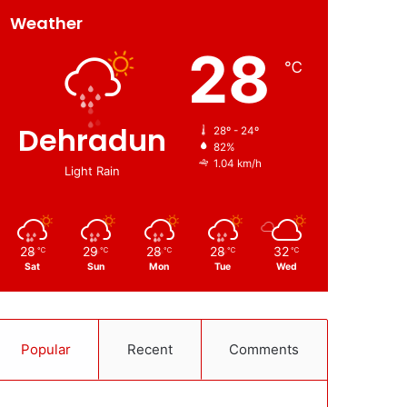
Weather
28
℃
Dehradun
28º - 24º
82%
1.04 km/h
Light Rain
28
29
28
28
32
℃
℃
℃
℃
℃
Sat
Sun
Mon
Tue
Wed
Popular
Recent
Comments