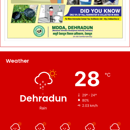
Weather
28
℃
Dehradun
29º - 24º
80%
2.03 km/h
Rain