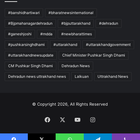
#banshidhartiwari
#bharatnewsinternational
#Bjpmahanagardehradun
#bjputtarakhand
#dehradun
#ganeshjoshi
#mdda
#newbharattimes
#pushkarsinghdhami
#uttarakhand
#uttarakhandgovernment
#uttarakhandnewsupdate
Chief Minister Pushkar Singh Dhami
CM Pushkar Singh Dhami
Dehradun News
Dehradun news uttrakhand news
Lalkuan
Uttrakhand News
© Copyright 2026, All Rights Reserved
Facebook
X
YouTube
Instagram