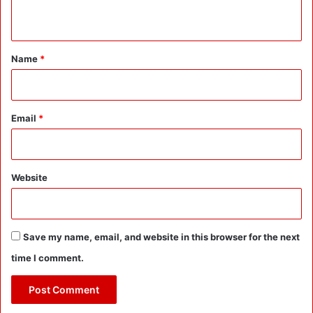
n
t
*
Name
*
Email
*
Website
Save my name, email, and website in this browser for the next
time I comment.