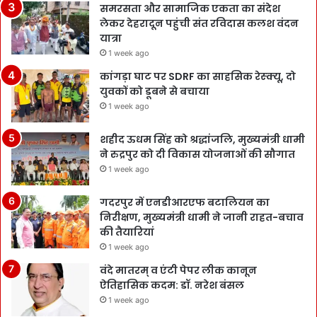
समरसता और सामाजिक एकता का संदेश
लेकर देहरादून पहुंची संत रविदास कलश वंदन
यात्रा
1 week ago
कांगड़ा घाट पर SDRF का साहसिक रेस्क्यू, दो
युवकों को डूबने से बचाया
1 week ago
शहीद ऊधम सिंह को श्रद्धांजलि, मुख्यमंत्री धामी
ने रुद्रपुर को दी विकास योजनाओं की सौगात
1 week ago
गदरपुर में एनडीआरएफ बटालियन का
निरीक्षण, मुख्यमंत्री धामी ने जानी राहत-बचाव
की तैयारियां
1 week ago
वंदे मातरम् व एंटी पेपर लीक कानून
ऐतिहासिक कदम: डॉ. नरेश बंसल
1 week ago