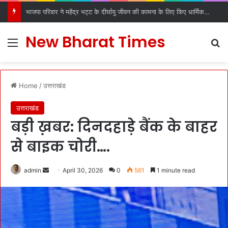
डीएल रोड रविदास मंदिर में स्थापित हुआ पावन कलश, देहरादून में श्रद्धा और उत्साह के साथ हुआ स्वागत
New Bharat Times
Menu
S
Home
/
उत्तराखंड
उत्तराखंड
बड़ी ख़बर: दिनदहाड़े बैंक के बाहर
से बाइक चोरी….
admin
S
April 30, 2026
0
561
1 minute read
e
n
d
a