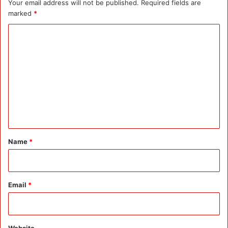
Your email address will not be published.
Required fields are
marked
*
C
o
m
m
e
n
t
*
Name
*
Email
*