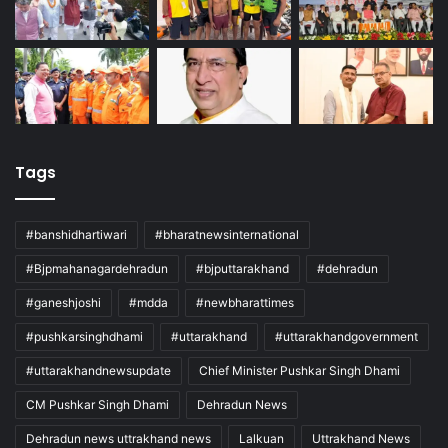
Tags
#banshidhartiwari
#bharatnewsinternational
#Bjpmahanagardehradun
#bjputtarakhand
#dehradun
#ganeshjoshi
#mdda
#newbharattimes
#pushkarsinghdhami
#uttarakhand
#uttarakhandgovernment
#uttarakhandnewsupdate
Chief Minister Pushkar Singh Dhami
CM Pushkar Singh Dhami
Dehradun News
Dehradun news uttrakhand news
Lalkuan
Uttrakhand News