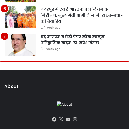
गदरपुर में एनडीआरएफ बटालियन का
निरीक्षण, मुख्यमंत्री धामी ने जानी राहत-बचाव
की तैयारियां
1 week ago
वंदे मातरम् व एंटी पेपर लीक कानून
ऐतिहासिक कदम: डॉ. नरेश बंसल
1 week ago
About
Facebook
X
YouTube
Instagram