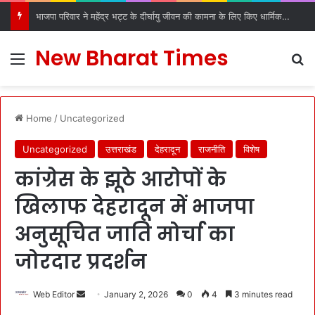
भाजपा परिवार ने महेंद्र भट्ट के दीर्घायु जीवन की कामना के लिए किए धार्मिक अनुष्ठान
New Bharat Times
Menu
S
Home
/
Uncategorized
Uncategorized
उत्तराखंड
देहरादून
राजनीति
विशेष
कांग्रेस के झूठे आरोपों के
खिलाफ देहरादून में भाजपा
अनुसूचित जाति मोर्चा का
जोरदार प्रदर्शन
Web Editor
S
January 2, 2026
0
4
3 minutes read
e