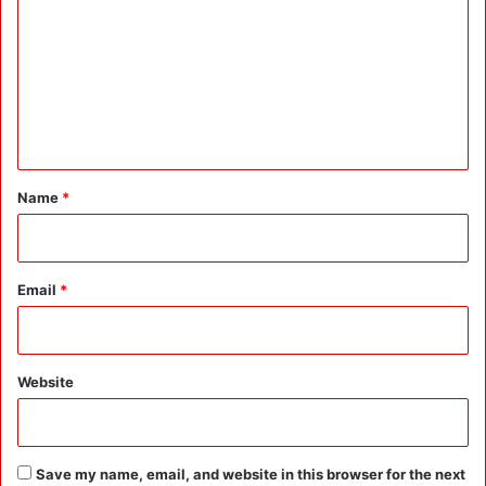
m
m
e
n
t
*
Name
*
Email
*
Website
Save my name, email, and website in this browser for the next