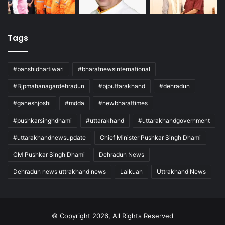
Tags
#banshidhartiwari
#bharatnewsinternational
#Bjpmahanagardehradun
#bjputtarakhand
#dehradun
#ganeshjoshi
#mdda
#newbharattimes
#pushkarsinghdhami
#uttarakhand
#uttarakhandgovernment
#uttarakhandnewsupdate
Chief Minister Pushkar Singh Dhami
CM Pushkar Singh Dhami
Dehradun News
Dehradun news uttrakhand news
Lalkuan
Uttrakhand News
© Copyright 2026, All Rights Reserved