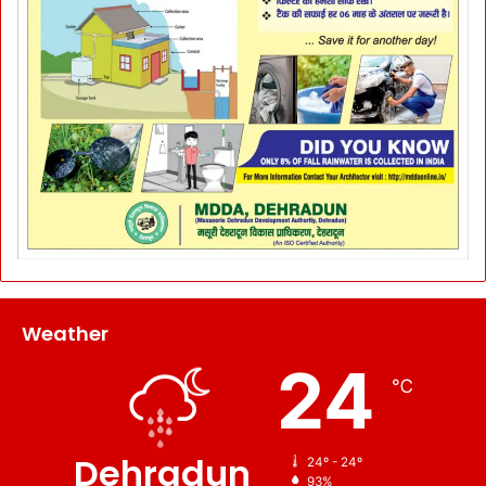
Weather
24
℃
Dehradun
24º - 24º
93%