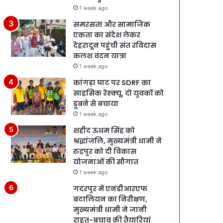
1 week ago
समरसता और सामाजिक
एकता का संदेश लेकर
देहरादून पहुंची संत रविदास
कलश वंदन यात्रा
1 week ago
कांगड़ा घाट पर SDRF का
साहसिक रेस्क्यू, दो युवकों को
डूबने से बचाया
1 week ago
शहीद ऊधम सिंह को
श्रद्धांजलि, मुख्यमंत्री धामी ने
रुद्रपुर को दी विकास
योजनाओं की सौगात
1 week ago
गदरपुर में एनडीआरएफ
बटालियन का निरीक्षण,
मुख्यमंत्री धामी ने जानी
राहत-बचाव की तैयारियां