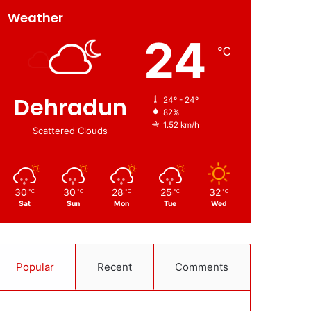
Weather
24
℃
Dehradun
24º - 24º
82%
1.52 km/h
Scattered Clouds
30
30
28
25
32
℃
℃
℃
℃
℃
Sat
Sun
Mon
Tue
Wed
Popular
Recent
Comments