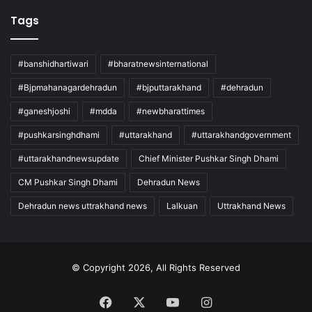
Tags
#banshidhartiwari
#bharatnewsinternational
#Bjpmahanagardehradun
#bjputtarakhand
#dehradun
#ganeshjoshi
#mdda
#newbharattimes
#pushkarsinghdhami
#uttarakhand
#uttarakhandgovernment
#uttarakhandnewsupdate
Chief Minister Pushkar Singh Dhami
CM Pushkar Singh Dhami
Dehradun News
Dehradun news uttrakhand news
Lalkuan
Uttrakhand News
© Copyright 2026, All Rights Reserved
Facebook
X
YouTube
Instagram