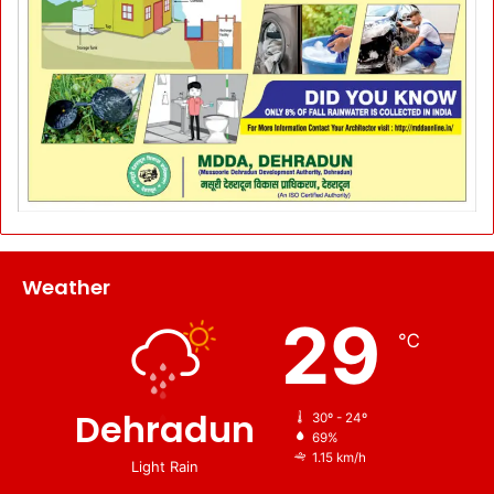
Weather
29
℃
Dehradun
30º - 24º
69%
1.15 km/h
Light Rain