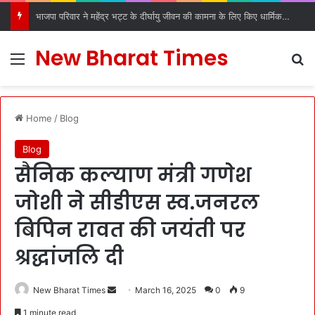
भाजपा परिवार ने महेंद्र भट्ट के दीर्घायु जीवन की कामना के लिए किए धार्मिक अनुष्ठान
New Bharat Times
Menu
S
Home
/
Blog
Blog
सैनिक कल्याण मंत्री गणेश
जोशी ने सीडीएस स्व.जनरल
बिपिन रावत की जयंती पर
श्रद्धांजलि दी
New Bharat Times
S
March 16, 2025
0
9
e
1 minute read