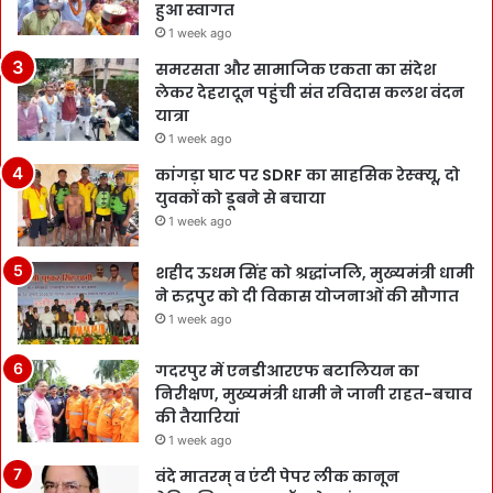
हुआ स्वागत
1 week ago
समरसता और सामाजिक एकता का संदेश
लेकर देहरादून पहुंची संत रविदास कलश वंदन
यात्रा
1 week ago
कांगड़ा घाट पर SDRF का साहसिक रेस्क्यू, दो
युवकों को डूबने से बचाया
1 week ago
शहीद ऊधम सिंह को श्रद्धांजलि, मुख्यमंत्री धामी
ने रुद्रपुर को दी विकास योजनाओं की सौगात
1 week ago
गदरपुर में एनडीआरएफ बटालियन का
निरीक्षण, मुख्यमंत्री धामी ने जानी राहत-बचाव
की तैयारियां
1 week ago
वंदे मातरम् व एंटी पेपर लीक कानून