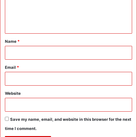
m
e
n
t
*
Name
*
Email
*
Website
Save my name, email, and website in this browser for the next
time I comment.