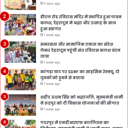
5 days ago
डीएल रोड रविदास मंदिर में स्थापित हुआ पावन
कलश, देहरादून में श्रद्धा और उत्साह के साथ
हुआ स्वागत
1 week ago
समरसता और सामाजिक एकता का संदेश
लेकर देहरादून पहुंची संत रविदास कलश वंदन
यात्रा
1 week ago
कांगड़ा घाट पर SDRF का साहसिक रेस्क्यू, दो
युवकों को डूबने से बचाया
1 week ago
शहीद ऊधम सिंह को श्रद्धांजलि, मुख्यमंत्री धामी
ने रुद्रपुर को दी विकास योजनाओं की सौगात
1 week ago
गदरपुर में एनडीआरएफ बटालियन का