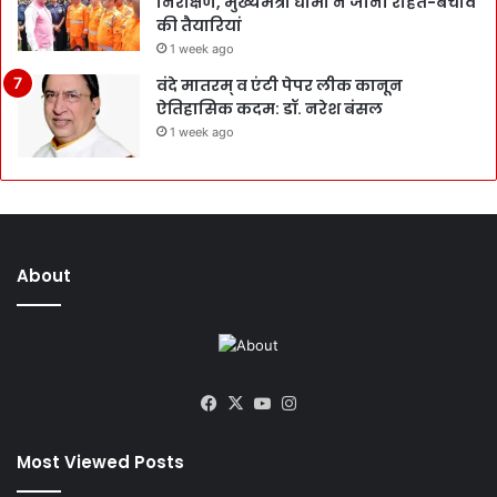
निरीक्षण, मुख्यमंत्री धामी ने जानी राहत-बचाव
की तैयारियां
1 week ago
वंदे मातरम् व एंटी पेपर लीक कानून
ऐतिहासिक कदम: डॉ. नरेश बंसल
1 week ago
About
Facebook
X
YouTube
Instagram
Most Viewed Posts