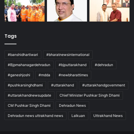
Tags
#banshidhartiwari
#bharatnewsinternational
#Bjpmahanagardehradun
#bjputtarakhand
#dehradun
#ganeshjoshi
#mdda
#newbharattimes
#pushkarsinghdhami
#uttarakhand
#uttarakhandgovernment
#uttarakhandnewsupdate
Chief Minister Pushkar Singh Dhami
CM Pushkar Singh Dhami
Dehradun News
Dehradun news uttrakhand news
Lalkuan
Uttrakhand News