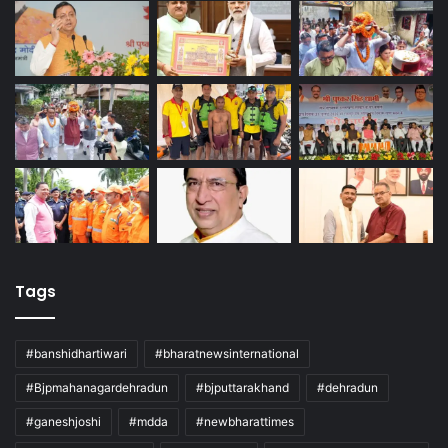
Tags
#banshidhartiwari
#bharatnewsinternational
#Bjpmahanagardehradun
#bjputtarakhand
#dehradun
#ganeshjoshi
#mdda
#newbharattimes