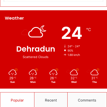
Weather
24
℃
Dehradun
24º - 24º
90%
1.88 km/h
Scattered Clouds
29
28
26
32
31
℃
℃
℃
℃
℃
Sun
Mon
Tue
Wed
Thu
Popular
Recent
Comments