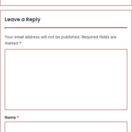
Leave a Reply
Your email address will not be published.
Required fields are
marked
*
C
o
m
m
e
n
t
*
Name
*