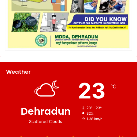
Weather
23
℃
Dehradun
23º - 23º
82%
1.38 km/h
Scattered Clouds