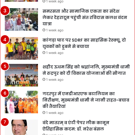
1 week ago
समरसता और सामाजिक एकता का संदेश
लेकर देहरादून पहुंची संत रविदास कलश वंदन
यात्रा
1 week ago
कांगड़ा घाट पर SDRF का साहसिक रेस्क्यू, दो
युवकों को डूबने से बचाया
1 week ago
शहीद ऊधम सिंह को श्रद्धांजलि, मुख्यमंत्री धामी
ने रुद्रपुर को दी विकास योजनाओं की सौगात
1 week ago
गदरपुर में एनडीआरएफ बटालियन का
निरीक्षण, मुख्यमंत्री धामी ने जानी राहत-बचाव
की तैयारियां
1 week ago
वंदे मातरम् व एंटी पेपर लीक कानून
ऐतिहासिक कदम: डॉ. नरेश बंसल