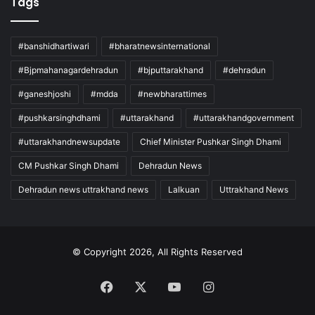
Tags
#banshidhartiwari
#bharatnewsinternational
#Bjpmahanagardehradun
#bjputtarakhand
#dehradun
#ganeshjoshi
#mdda
#newbharattimes
#pushkarsinghdhami
#uttarakhand
#uttarakhandgovernment
#uttarakhandnewsupdate
Chief Minister Pushkar Singh Dhami
CM Pushkar Singh Dhami
Dehradun News
Dehradun news uttrakhand news
Lalkuan
Uttrakhand News
© Copyright 2026, All Rights Reserved
Facebook
X
YouTube
Instagram