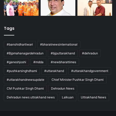
Tags
#banshidhartiwari
#bharatnewsinternational
#Bjpmahanagardehradun
#bjputtarakhand
#dehradun
#ganeshjoshi
#mdda
#newbharattimes
#pushkarsinghdhami
#uttarakhand
#uttarakhandgovernment
#uttarakhandnewsupdate
Chief Minister Pushkar Singh Dhami
CM Pushkar Singh Dhami
Dehradun News
Dehradun news uttrakhand news
Lalkuan
Uttrakhand News