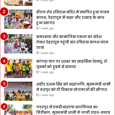
4 days ago
डीएल रोड रविदास मंदिर में स्थापित हुआ पावन
कलश, देहरादून में श्रद्धा और उत्साह के साथ
हुआ स्वागत
1 week ago
समरसता और सामाजिक एकता का संदेश
लेकर देहरादून पहुंची संत रविदास कलश वंदन
यात्रा
1 week ago
कांगड़ा घाट पर SDRF का साहसिक रेस्क्यू, दो
युवकों को डूबने से बचाया
1 week ago
शहीद ऊधम सिंह को श्रद्धांजलि, मुख्यमंत्री धामी
ने रुद्रपुर को दी विकास योजनाओं की सौगात
1 week ago
गदरपुर में एनडीआरएफ बटालियन का
निरीक्षण, मुख्यमंत्री धामी ने जानी राहत-बचाव