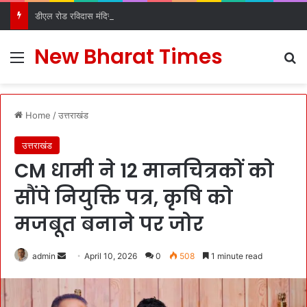
डीएल रोड रविदास मंदिर में स्थापित हुआ पावन कलश, देहरादून में श्रद्धा और उत्साह के साथ हुआ स्वागत
New Bharat Times
Menu
S
Home
/
उत्तराखंड
उत्तराखंड
CM धामी ने 12 मानचित्रकों को
सौंपे नियुक्ति पत्र, कृषि को
मजबूत बनाने पर जोर
admin
S
April 10, 2026
0
508
1 minute read
e
n
d