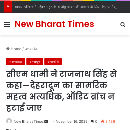
भाजपा परिवार ने महेंद्र भट्ट के दीर्घायु जीवन की कामना के लिए किए धार्मिक अनुष्ठान
New Bharat Times
Menu
S
Home
/
उत्तराखंड
उत्तराखंड
देहरादून
राजनीति
सीएम धामी ने राजनाथ सिंह से
कहा—देहरादून का सामरिक
महत्व अत्यधिक, ऑडिट ब्रांच न
हटाई जाए
New Bharat Times
S
November 16, 2025
0
2,436
e