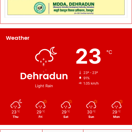
Weather
23
℃
Dehradun
23º - 23º
91%
1.05 km/h
Light Rain
23
29
29
30
29
℃
℃
℃
℃
℃
Thu
Fri
Sat
Sun
Mon