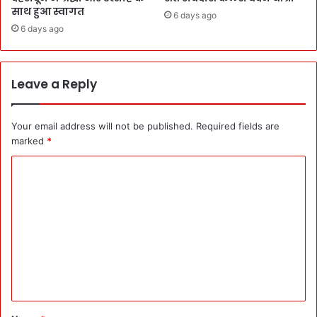
साथ हुआ स्वागत
6 days ago
6 days ago
Leave a Reply
Your email address will not be published.
Required fields are
marked
*
C
o
m
m
e
n
t
*