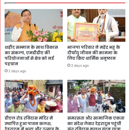
शहीद सम्मान के साथ विकास
भाजपा परिवार ने महेंद्र भट्ट के
का संकल्प, एमडीडीए की
दीर्घायु जीवन की कामना के
परियोजनाओं से क्षेत्र को नई
लिए किए धार्मिक अनुष्ठान
पहचान
2 days ago
2 days ago
डीएल रोड रविदास मंदिर में
समरसता और सामाजिक एकता
स्थापित हुआ पावन कलश,
का संदेश लेकर देहरादून पहुंची
देहरादून में श्रद्धा और उत्साह के
संत रविदास कलश वंदन यात्रा