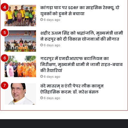
कांगड़ा घाट पर SDRF का साहसिक रेस्क्यू, दो
युवकों को डूबने से बचाया
6 days ago
शहीद ऊधम सिंह को श्रद्धांजलि, मुख्यमंत्री धामी
ने रुद्रपुर को दी विकास योजनाओं की सौगात
6 days ago
गदरपुर में एनडीआरएफ बटालियन का
निरीक्षण, मुख्यमंत्री धामी ने जानी राहत-बचाव
की तैयारियां
6 days ago
वंदे मातरम् व एंटी पेपर लीक कानून
ऐतिहासिक कदम: डॉ. नरेश बंसल
6 days ago