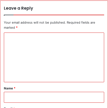
Leave a Reply
Your email address will not be published.
Required fields are
marked
*
C
o
m
m
e
n
t
*
Name
*