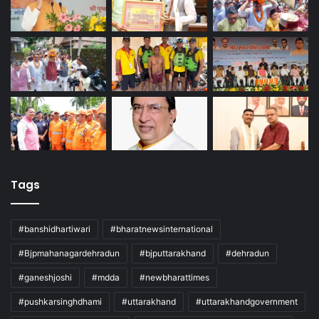
Tags
#banshidhartiwari
#bharatnewsinternational
#Bjpmahanagardehradun
#bjputtarakhand
#dehradun
#ganeshjoshi
#mdda
#newbharattimes
#pushkarsinghdhami
#uttarakhand
#uttarakhandgovernment