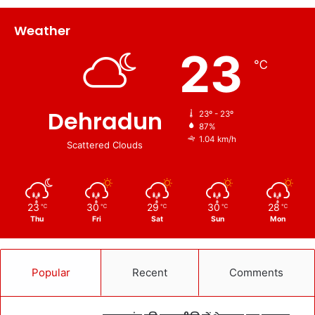
Weather
23
℃
Dehradun
23º - 23º
87%
1.04 km/h
Scattered Clouds
23
30
29
30
28
℃
℃
℃
℃
℃
Thu
Fri
Sat
Sun
Mon
Popular
Recent
Comments