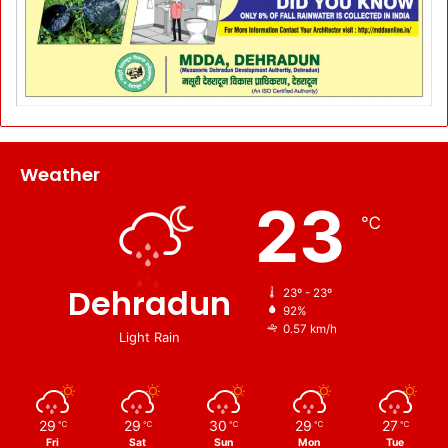
Weather
23
℃
Dehradun
23º - 23º
92%
0.57 km/h
Light Rain
29
29
30
29
27
℃
℃
℃
℃
℃
Fri
Sat
Sun
Mon
Tue