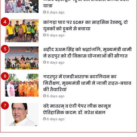
यात्रा
6 days ago
कांगड़ा घाट पर SDRF का साहसिक रेस्क्यू, दो
युवकों को डूबने से बचाया
6 days ago
शहीद ऊधम सिंह को श्रद्धांजलि, मुख्यमंत्री धामी
ने रुद्रपुर को दी विकास योजनाओं की सौगात
6 days ago
गदरपुर में एनडीआरएफ बटालियन का
निरीक्षण, मुख्यमंत्री धामी ने जानी राहत-बचाव
की तैयारियां
6 days ago
वंदे मातरम् व एंटी पेपर लीक कानून
ऐतिहासिक कदम: डॉ. नरेश बंसल
6 days ago