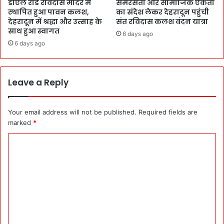
डीएल रोड रविदास मंदिर में
समरसता और सामाजिक एकता
स्थापित हुआ पावन कलश,
का संदेश लेकर देहरादून पहुंची
देहरादून में श्रद्धा और उत्साह के
संत रविदास कलश वंदन यात्रा
साथ हुआ स्वागत
6 days ago
6 days ago
Leave a Reply
Your email address will not be published.
Required fields are
marked
*
C
o
m
m
e
n