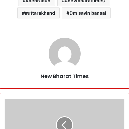
#dehradun
#newbharattimes
#uttarakhand
Dm savin bansal
New Bharat Times