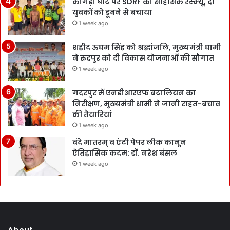
कांगड़ा घाट पर SDRF का साहसिक रेस्क्यू, दो
युवकों को डूबने से बचाया
1 week ago
शहीद ऊधम सिंह को श्रद्धांजलि, मुख्यमंत्री धामी
ने रुद्रपुर को दी विकास योजनाओं की सौगात
1 week ago
गदरपुर में एनडीआरएफ बटालियन का
निरीक्षण, मुख्यमंत्री धामी ने जानी राहत-बचाव
की तैयारियां
1 week ago
वंदे मातरम् व एंटी पेपर लीक कानून
ऐतिहासिक कदम: डॉ. नरेश बंसल
1 week ago