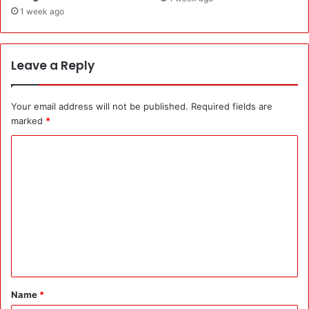
1 week ago
Leave a Reply
Your email address will not be published.
Required fields are
marked
*
C
o
m
m
e
n
t
*
Name
*