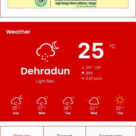
Weather
25
℃
Dehradun
25º - 23º
89%
0.97 km/h
Light Rain
25
27
26
32
32
℃
℃
℃
℃
℃
Sun
Mon
Tue
Wed
Thu