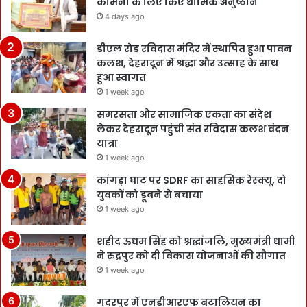
कामना के लिए किए धार्मिक अनुष्ठान
4 days ago
डीएल रोड रविदास मंदिर में स्थापित हुआ पावन
कलश, देहरादून में श्रद्धा और उत्साह के साथ
हुआ स्वागत
1 week ago
समरसता और सामाजिक एकता का संदेश
लेकर देहरादून पहुंची संत रविदास कलश वंदन
यात्रा
1 week ago
कांगड़ा घाट पर SDRF का साहसिक रेस्क्यू, दो
युवकों को डूबने से बचाया
1 week ago
शहीद ऊधम सिंह को श्रद्धांजलि, मुख्यमंत्री धामी
ने रुद्रपुर को दी विकास योजनाओं की सौगात
1 week ago
गदरपुर में एनडीआरएफ बटालियन का