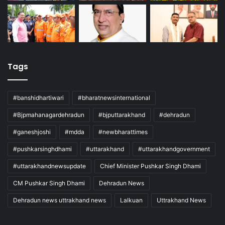
Tags
#banshidhartiwari
#bharatnewsinternational
#Bjpmahanagardehradun
#bjputtarakhand
#dehradun
#ganeshjoshi
#mdda
#newbharattimes
#pushkarsinghdhami
#uttarakhand
#uttarakhandgovernment
#uttarakhandnewsupdate
Chief Minister Pushkar Singh Dhami
CM Pushkar Singh Dhami
Dehradun News
Dehradun news uttrakhand news
Lalkuan
Uttrakhand News