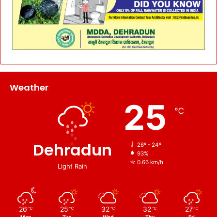
Weather
25
℃
Dehradun
26º - 24º
93%
0.66 km/h
Light Rain
26
25
32
32
27
℃
℃
℃
℃
℃