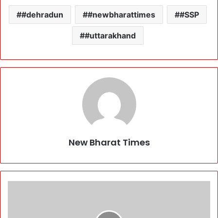
#dehradun
#newbharattimes
#SSP
#uttarakhand
New Bharat Times