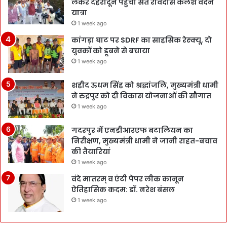
लेकर देहरादून पहुंची संत रविदास कलश वंदन
यात्रा
1 week ago
कांगड़ा घाट पर SDRF का साहसिक रेस्क्यू, दो
युवकों को डूबने से बचाया
1 week ago
शहीद ऊधम सिंह को श्रद्धांजलि, मुख्यमंत्री धामी
ने रुद्रपुर को दी विकास योजनाओं की सौगात
1 week ago
गदरपुर में एनडीआरएफ बटालियन का
निरीक्षण, मुख्यमंत्री धामी ने जानी राहत-बचाव
की तैयारियां
1 week ago
वंदे मातरम् व एंटी पेपर लीक कानून
ऐतिहासिक कदम: डॉ. नरेश बंसल
1 week ago