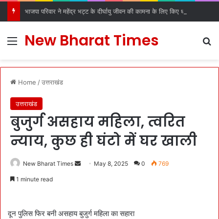
भाजपा परिवार ने महेंद्र भट्ट के दीर्घायु जीवन की कामना के लिए किए धार्मिक अनुष्ठान
New Bharat Times
Menu
S
Home
/
उत्तराखंड
उत्तराखंड
बुजुर्ग असहाय महिला, त्वरित
न्याय, कुछ ही घंटो में घर खाली
New Bharat Times
S
May 8, 2025
0
769
e
1 minute read
n
d
a
दून पुलिस फिर बनी असहाय बुजुर्ग महिला का सहारा