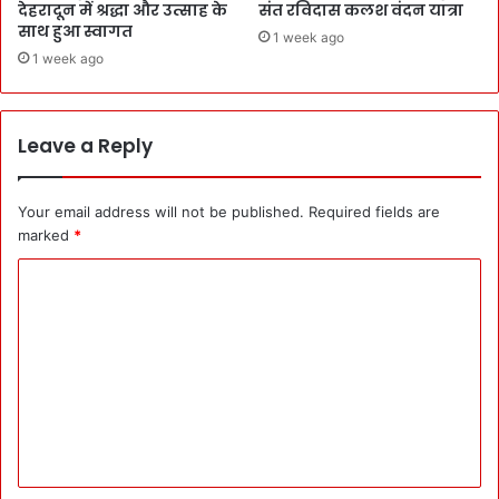
देहरादून में श्रद्धा और उत्साह के
संत रविदास कलश वंदन यात्रा
साथ हुआ स्वागत
1 week ago
1 week ago
Leave a Reply
Your email address will not be published.
Required fields are
marked
*
C
o
m
m
e
n
t