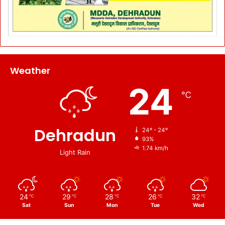
Weather
24
℃
Dehradun
24º - 24º
93%
1.74 km/h
Light Rain
24
29
28
26
32
℃
℃
℃
℃
℃
Sat
Sun
Mon
Tue
Wed