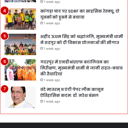
1 week ago
कांगड़ा घाट पर SDRF का साहसिक रेस्क्यू, दो
युवकों को डूबने से बचाया
1 week ago
शहीद ऊधम सिंह को श्रद्धांजलि, मुख्यमंत्री धामी
ने रुद्रपुर को दी विकास योजनाओं की सौगात
1 week ago
गदरपुर में एनडीआरएफ बटालियन का
निरीक्षण, मुख्यमंत्री धामी ने जानी राहत-बचाव
की तैयारियां
1 week ago
वंदे मातरम् व एंटी पेपर लीक कानून
ऐतिहासिक कदम: डॉ. नरेश बंसल
1 week ago