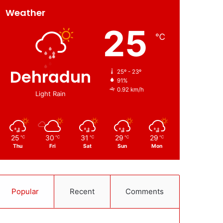
Weather
25
℃
Dehradun
25º - 23º
91%
0.92 km/h
Light Rain
25
30
31
29
29
℃
℃
℃
℃
℃
Thu
Fri
Sat
Sun
Mon
Popular
Recent
Comments