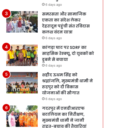
6 days ago
समरसता और सामाजिक
एकता का संदेश लेकर
देहरादून पहुंची संत रविदास
कलश वंदन यात्रा
6 days ago
कांगड़ा घाट पर SDRF का
साहसिक रेस्क्यू, दो युवकों को
डूबने से बचाया
6 days ago
शहीद ऊधम सिंह को
श्रद्धांजलि, मुख्यमंत्री धामी ने
रुद्रपुर को दी विकास
योजनाओं की सौगात
6 days ago
गदरपुर में एनडीआरएफ
बटालियन का निरीक्षण,
मुख्यमंत्री धामी ने जानी
राहत-बचाव की तैयारियां