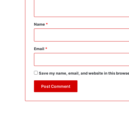
n
t
*
Name
*
Email
*
Save my name, email, and website in this browse