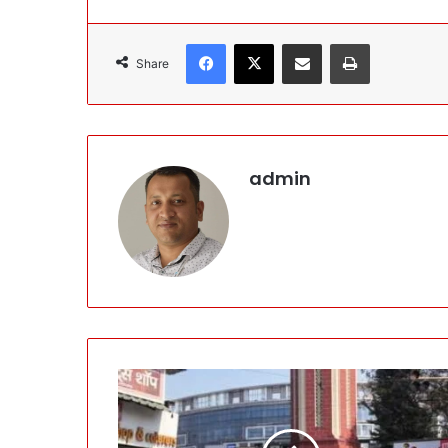
Facebook
X
Share via Email
Print
Share
admin