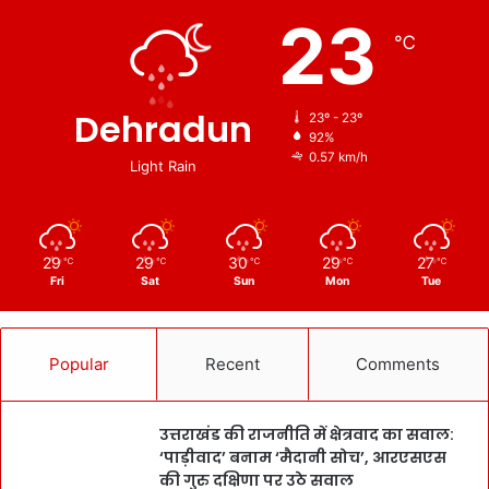
23
℃
Dehradun
23º - 23º
92%
0.57 km/h
Light Rain
29
29
30
29
27
℃
℃
℃
℃
℃
Fri
Sat
Sun
Mon
Tue
Popular
Recent
Comments
उत्तराखंड की राजनीति में क्षेत्रवाद का सवाल:
‘पाड़ीवाद’ बनाम ‘मैदानी सोच’, आरएसएस
की गुरु दक्षिणा पर उठे सवाल