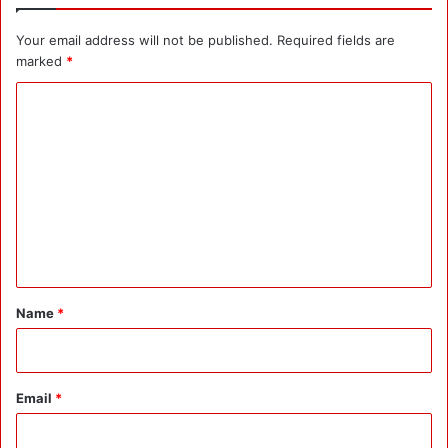
Your email address will not be published.
Required fields are
marked
*
C
o
m
m
e
n
t
*
Name
*
Email
*