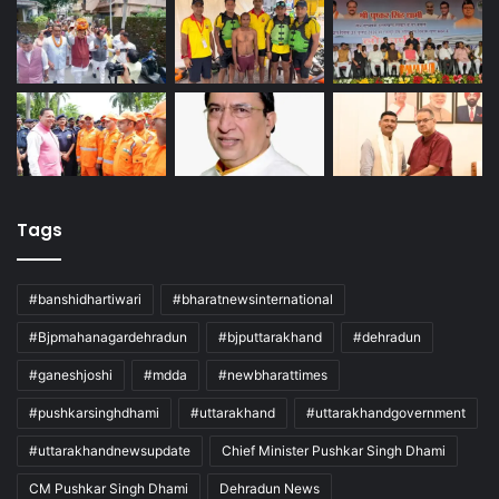
Tags
#banshidhartiwari
#bharatnewsinternational
#Bjpmahanagardehradun
#bjputtarakhand
#dehradun
#ganeshjoshi
#mdda
#newbharattimes
#pushkarsinghdhami
#uttarakhand
#uttarakhandgovernment
#uttarakhandnewsupdate
Chief Minister Pushkar Singh Dhami
CM Pushkar Singh Dhami
Dehradun News