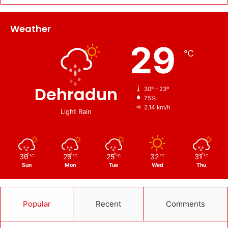
Weather
29
℃
Dehradun
30º - 23º
75%
2.14 km/h
Light Rain
30
29
25
32
31
℃
℃
℃
℃
℃
Sun
Mon
Tue
Wed
Thu
Popular
Recent
Comments