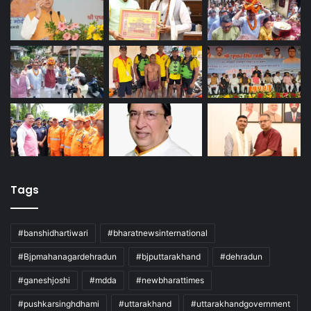
Tags
#banshidhartiwari
#bharatnewsinternational
#Bjpmahanagardehradun
#bjputtarakhand
#dehradun
#ganeshjoshi
#mdda
#newbharattimes
#pushkarsinghdhami
#uttarakhand
#uttarakhandgovernment