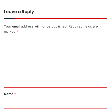
Leave a Reply
Your email address will not be published.
Required fields are
marked
*
C
o
m
m
e
n
t
*
Name
*