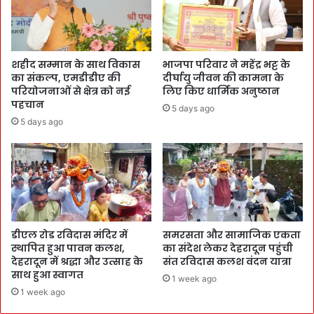
शहीद सम्मान के साथ विकास
भाजपा परिवार ने महेंद्र भट्ट के
का संकल्प, एमडीडीए की
दीर्घायु जीवन की कामना के
परियोजनाओं से क्षेत्र को नई
लिए किए धार्मिक अनुष्ठान
पहचान
5 days ago
5 days ago
डीएल रोड रविदास मंदिर में
समरसता और सामाजिक एकता
स्थापित हुआ पावन कलश,
का संदेश लेकर देहरादून पहुंची
देहरादून में श्रद्धा और उत्साह के
संत रविदास कलश वंदन यात्रा
साथ हुआ स्वागत
1 week ago
1 week ago