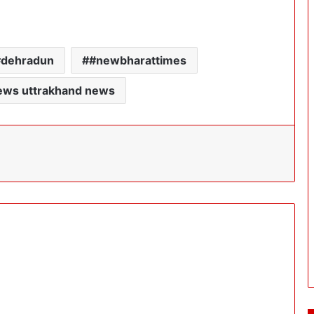
#dehradun
#newbharattimes
ews uttrakhand news