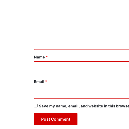
o
m
m
e
n
t
*
Name
*
Email
*
Save my name, email, and website in this browse