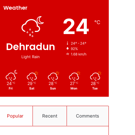
Weather
24
℃
Dehradun
24º - 24º
92%
1.68 km/h
Light Rain
24
29
28
27
28
℃
℃
℃
℃
℃
Fri
Sat
Sun
Mon
Tue
Popular
Recent
Comments