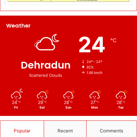
Weather
24
℃
Dehradun
24º - 24º
92%
1.66 km/h
Scattered Clouds
24
29
28
27
28
℃
℃
℃
℃
℃
Fri
Sat
Sun
Mon
Tue
Popular
Recent
Comments