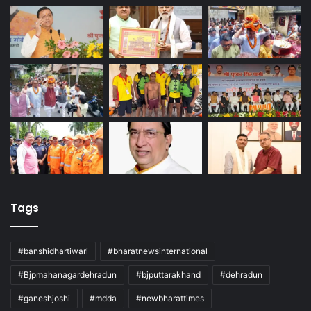
Tags
#banshidhartiwari
#bharatnewsinternational
#Bjpmahanagardehradun
#bjputtarakhand
#dehradun
#ganeshjoshi
#mdda
#newbharattimes