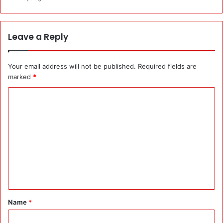
Leave a Reply
Your email address will not be published.
Required fields are
marked
*
C
o
m
m
e
n
t
*
Name
*