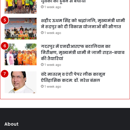
युवकों को डूबने से बचाया
1 week ago
शहीद ऊधम सिंह को श्रद्धांजलि, मुख्यमंत्री धामी
ने रुद्रपुर को दी विकास योजनाओं की सौगात
1 week ago
गदरपुर में एनडीआरएफ बटालियन का
निरीक्षण, मुख्यमंत्री धामी ने जानी राहत-बचाव
की तैयारियां
1 week ago
वंदे मातरम् व एंटी पेपर लीक कानून
ऐतिहासिक कदम: डॉ. नरेश बंसल
1 week ago
About