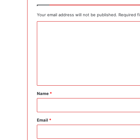
Your email address will not be published.
Required f
C
o
m
m
e
n
t
*
Name
*
Email
*