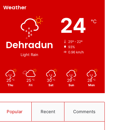
Weather
24
℃
Dehradun
25º - 22º
93%
0.96 km/h
Light Rain
25
25
30
29
28
℃
℃
℃
℃
℃
Thu
Fri
Sat
Sun
Mon
Popular
Recent
Comments