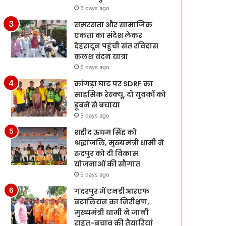
5 days ago
समरसता और सामाजिक
एकता का संदेश लेकर
देहरादून पहुंची संत रविदास
कलश वंदन यात्रा
5 days ago
कांगड़ा घाट पर SDRF का
साहसिक रेस्क्यू, दो युवकों को
डूबने से बचाया
5 days ago
शहीद ऊधम सिंह को
श्रद्धांजलि, मुख्यमंत्री धामी ने
रुद्रपुर को दी विकास
योजनाओं की सौगात
5 days ago
गदरपुर में एनडीआरएफ
बटालियन का निरीक्षण,
मुख्यमंत्री धामी ने जानी
राहत-बचाव की तैयारियां