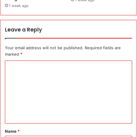
1 week ago
Leave a Reply
Your email address will not be published.
Required fields are
marked
*
C
o
m
m
e
n
t
*
Name
*