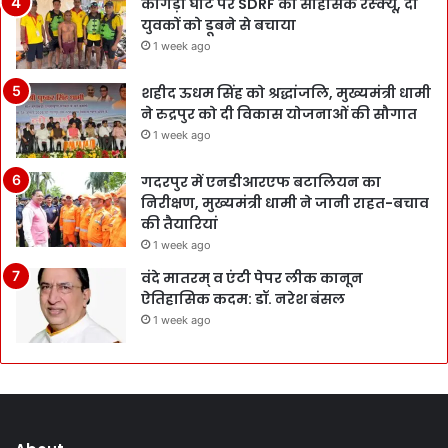
कांगड़ा घाट पर SDRF का साहसिक रेस्क्यू, दो
युवकों को डूबने से बचाया
1 week ago
शहीद ऊधम सिंह को श्रद्धांजलि, मुख्यमंत्री धामी
ने रुद्रपुर को दी विकास योजनाओं की सौगात
1 week ago
गदरपुर में एनडीआरएफ बटालियन का
निरीक्षण, मुख्यमंत्री धामी ने जानी राहत-बचाव
की तैयारियां
1 week ago
वंदे मातरम् व एंटी पेपर लीक कानून
ऐतिहासिक कदम: डॉ. नरेश बंसल
1 week ago