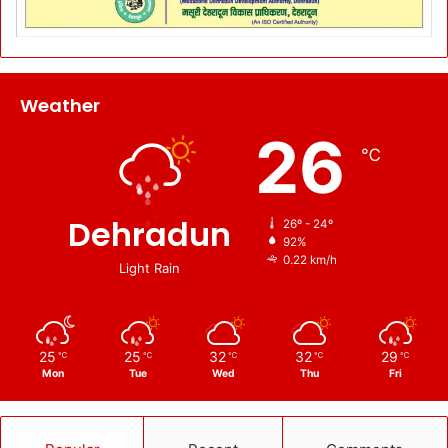
Weather
26
℃
Dehradun
26º - 24º
92%
0.22 km/h
Light Rain
25
25
32
32
29
℃
℃
℃
℃
℃
Mon
Tue
Wed
Thu
Fri