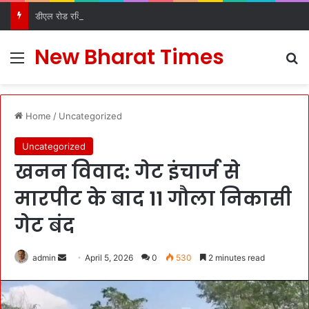
डीएल रोड रविदास मंदिर में स्थापित हुआ पावन कलश, देहरादून में श्रद्धा और उत्साह के साथ हुआ स्वागत
New Bharat Times
Menu
S
Home
/
Uncategorized
Uncategorized
खनन विवाद: गेट इंचार्ज से
मारपीट के बाद 11 गौला निकासी
गेट बंद
admin
S
April 5, 2026
0
530
2 minutes read
e
n
d