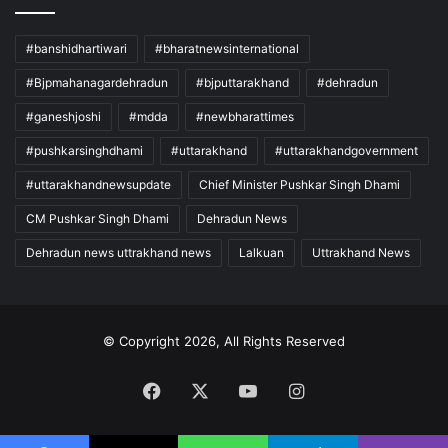
#banshidhartiwari
#bharatnewsinternational
#Bjpmahanagardehradun
#bjputtarakhand
#dehradun
#ganeshjoshi
#mdda
#newbharattimes
#pushkarsinghdhami
#uttarakhand
#uttarakhandgovernment
#uttarakhandnewsupdate
Chief Minister Pushkar Singh Dhami
CM Pushkar Singh Dhami
Dehradun News
Dehradun news uttrakhand news
Lalkuan
Uttrakhand News
© Copyright 2026, All Rights Reserved
Facebook
X
YouTube
Instagram