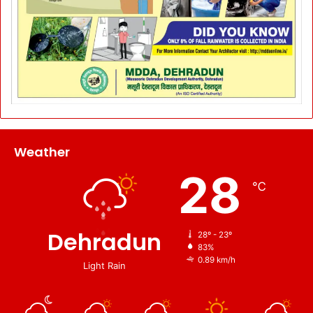
Weather
28
℃
Dehradun
28º - 23º
83%
0.89 km/h
Light Rain