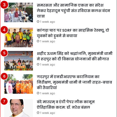
समरसता और सामाजिक एकता का संदेश
लेकर देहरादून पहुंची संत रविदास कलश वंदन
यात्रा
1 week ago
कांगड़ा घाट पर SDRF का साहसिक रेस्क्यू, दो
युवकों को डूबने से बचाया
1 week ago
शहीद ऊधम सिंह को श्रद्धांजलि, मुख्यमंत्री धामी
ने रुद्रपुर को दी विकास योजनाओं की सौगात
1 week ago
गदरपुर में एनडीआरएफ बटालियन का
निरीक्षण, मुख्यमंत्री धामी ने जानी राहत-बचाव
की तैयारियां
1 week ago
वंदे मातरम् व एंटी पेपर लीक कानून
ऐतिहासिक कदम: डॉ. नरेश बंसल
1 week ago