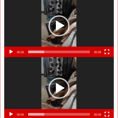
Player
00:00
00:09
Video
Player
00:00
00:09