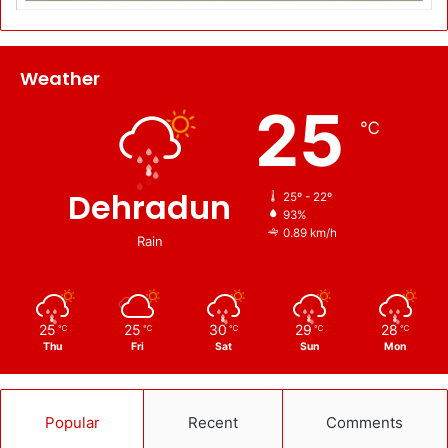
Weather
25
℃
Dehradun
25º - 22º
93%
0.89 km/h
Rain
25
25
30
29
28
℃
℃
℃
℃
℃
Thu
Fri
Sat
Sun
Mon
Popular
Recent
Comments