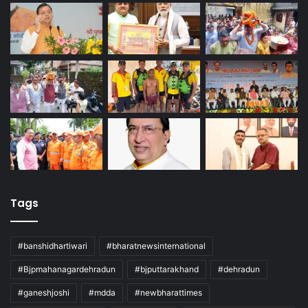
Tags
#banshidhartiwari
#bharatnewsinternational
#Bjpmahanagardehradun
#bjputtarakhand
#dehradun
#ganeshjoshi
#mdda
#newbharattimes