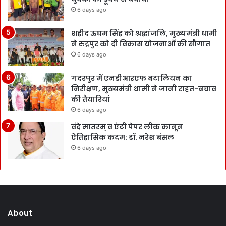
6 days ago
शहीद ऊधम सिंह को श्रद्धांजलि, मुख्यमंत्री धामी
ने रुद्रपुर को दी विकास योजनाओं की सौगात
6 days ago
गदरपुर में एनडीआरएफ बटालियन का
निरीक्षण, मुख्यमंत्री धामी ने जानी राहत-बचाव
की तैयारियां
6 days ago
वंदे मातरम् व एंटी पेपर लीक कानून
ऐतिहासिक कदम: डॉ. नरेश बंसल
6 days ago
About