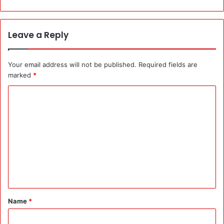
Leave a Reply
Your email address will not be published.
Required fields are
marked
*
C
o
m
m
e
n
t
*
Name
*