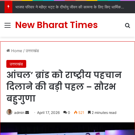
भाजपा परिवार ने महेंद्र भट्ट के दीर्घायु जीवन की कामना के लिए किए धार्मिक अनुष्ठान
New Bharat Times
Menu
S
Home
/
उत्तराखंड
उत्तराखंड
आंचल’ ब्रांड को राष्ट्रीय पहचान
दिलाने की बड़ी पहल – सौरभ
बहुगुणा
admin
S
April 17, 2026
0
521
2 minutes read
e
n
d