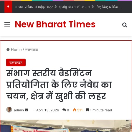
डीएल रोड रविदास मंदिर में स्थापित हुआ पावन कलश, देहरादून में श्रद्धा और उत्साह के साथ हुआ स्वागत
New Bharat Times
Menu
S
Home
/
उत्तराखंड
उत्तराखंड
संभाग स्तरीय बैडमिंटन
प्रतियोगिता के लिए नैवेद्य का
चयन, क्षेत्र में खुशी की लहर
admin
S
April 13, 2026
0
511
1 minute read
e
n
d