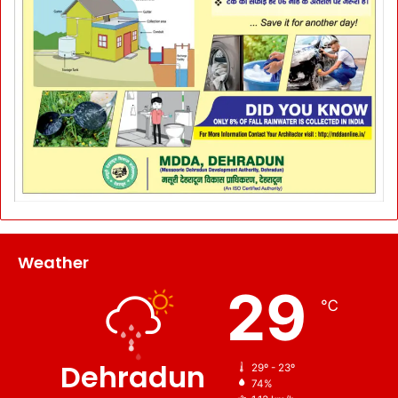
Weather
29
℃
Dehradun
29º - 23º
74%