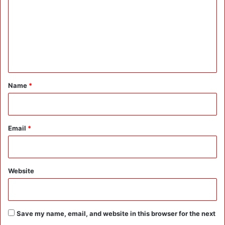
m
m
e
n
t
*
Name
*
Email
*
Website
Save my name, email, and website in this browser for the next