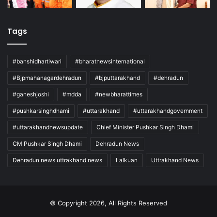
Tags
#banshidhartiwari
#bharatnewsinternational
#Bjpmahanagardehradun
#bjputtarakhand
#dehradun
#ganeshjoshi
#mdda
#newbharattimes
#pushkarsinghdhami
#uttarakhand
#uttarakhandgovernment
#uttarakhandnewsupdate
Chief Minister Pushkar Singh Dhami
CM Pushkar Singh Dhami
Dehradun News
Dehradun news uttrakhand news
Lalkuan
Uttrakhand News
© Copyright 2026, All Rights Reserved