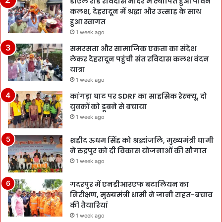
डीएल रोड रविदास मंदिर में स्थापित हुआ पावन
कलश, देहरादून में श्रद्धा और उत्साह के साथ
हुआ स्वागत
1 week ago
समरसता और सामाजिक एकता का संदेश
लेकर देहरादून पहुंची संत रविदास कलश वंदन
यात्रा
1 week ago
कांगड़ा घाट पर SDRF का साहसिक रेस्क्यू, दो
युवकों को डूबने से बचाया
1 week ago
शहीद ऊधम सिंह को श्रद्धांजलि, मुख्यमंत्री धामी
ने रुद्रपुर को दी विकास योजनाओं की सौगात
1 week ago
गदरपुर में एनडीआरएफ बटालियन का
निरीक्षण, मुख्यमंत्री धामी ने जानी राहत-बचाव
की तैयारियां
1 week ago