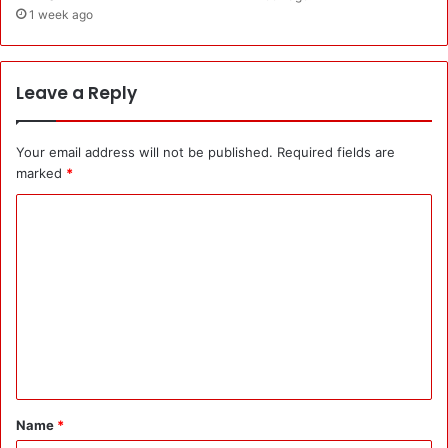
1 week ago
Leave a Reply
Your email address will not be published.
Required fields are
marked
*
C
o
m
m
e
n
t
*
Name
*