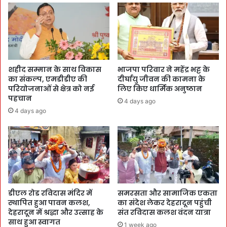
शहीद सम्मान के साथ विकास
भाजपा परिवार ने महेंद्र भट्ट के
का संकल्प, एमडीडीए की
दीर्घायु जीवन की कामना के
परियोजनाओं से क्षेत्र को नई
लिए किए धार्मिक अनुष्ठान
पहचान
4 days ago
4 days ago
डीएल रोड रविदास मंदिर में
समरसता और सामाजिक एकता
स्थापित हुआ पावन कलश,
का संदेश लेकर देहरादून पहुंची
देहरादून में श्रद्धा और उत्साह के
संत रविदास कलश वंदन यात्रा
साथ हुआ स्वागत
1 week ago