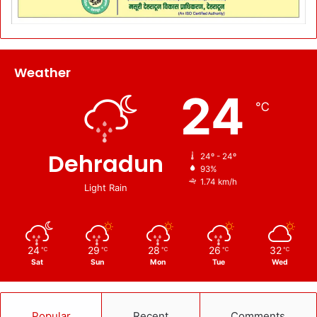
Weather
24
℃
Dehradun
24º - 24º
93%
1.74 km/h
Light Rain
24
29
28
26
32
℃
℃
℃
℃
℃
Sat
Sun
Mon
Tue
Wed
Popular
Recent
Comments