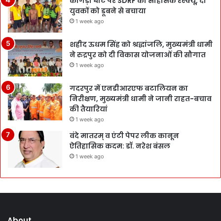
कांगड़ा घाट पर SDRF का साहसिक रेस्क्यू, दो
युवकों को डूबने से बचाया
1 week ago
शहीद ऊधम सिंह को श्रद्धांजलि, मुख्यमंत्री धामी
ने रुद्रपुर को दी विकास योजनाओं की सौगात
1 week ago
गदरपुर में एनडीआरएफ बटालियन का
निरीक्षण, मुख्यमंत्री धामी ने जानी राहत-बचाव
की तैयारियां
1 week ago
वंदे मातरम् व एंटी पेपर लीक कानून
ऐतिहासिक कदम: डॉ. नरेश बंसल
1 week ago
About