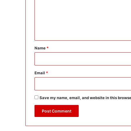
m
m
e
n
t
*
Name
*
Email
*
Save my name, email, and website in this browse