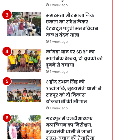
1 week ago
समरसता और सामाजिक
एकता का संदेश लेकर
देहरादून पहुंची संत रविदास
कलश वंदन यात्रा
1 week ago
कांगड़ा घाट पर SDRF का
साहसिक रेस्क्यू, दो युवकों को
डूबने से बचाया
1 week ago
शहीद ऊधम सिंह को
श्रद्धांजलि, मुख्यमंत्री धामी ने
रुद्रपुर को दी विकास
योजनाओं की सौगात
1 week ago
गदरपुर में एनडीआरएफ
बटालियन का निरीक्षण,
मुख्यमंत्री धामी ने जानी
राहत-बचाव की तैयारियां