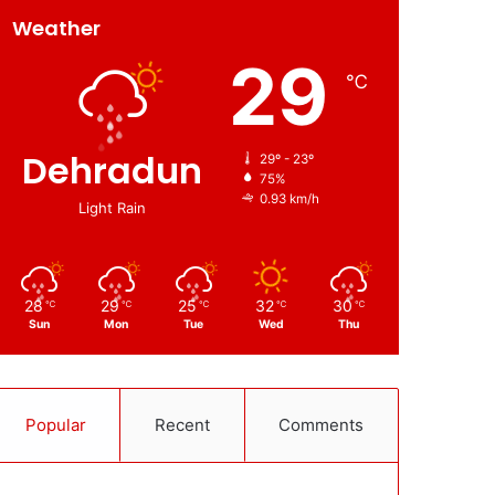
Weather
29
℃
Dehradun
29º - 23º
75%
0.93 km/h
Light Rain
28
29
25
32
30
℃
℃
℃
℃
℃
Sun
Mon
Tue
Wed
Thu
Popular
Recent
Comments