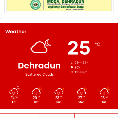
Weather
25
℃
Dehradun
25º - 24º
90%
1.15 km/h
Scattered Clouds
24
29
28
27
28
℃
℃
℃
℃
℃
Fri
Sat
Sun
Mon
Tue