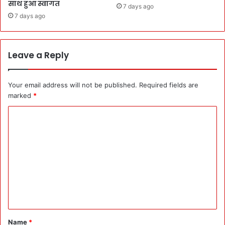
साथ हुआ स्वागत
7 days ago
7 days ago
Leave a Reply
Your email address will not be published.
Required fields are
marked
*
C
o
m
m
e
n
t
*
Name
*