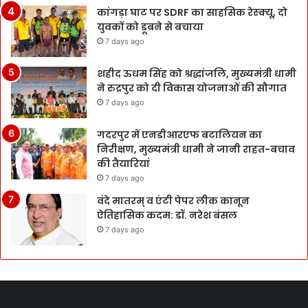
कांगड़ा घाट पर SDRF का साहसिक रेस्क्यू, दो
युवकों को डूबने से बचाया
7 days ago
शहीद ऊधम सिंह को श्रद्धांजलि, मुख्यमंत्री धामी
ने रुद्रपुर को दी विकास योजनाओं की सौगात
7 days ago
गदरपुर में एनडीआरएफ बटालियन का
निरीक्षण, मुख्यमंत्री धामी ने जानी राहत-बचाव
की तैयारियां
7 days ago
वंदे मातरम् व एंटी पेपर लीक कानून
ऐतिहासिक कदम: डॉ. नरेश बंसल
7 days ago