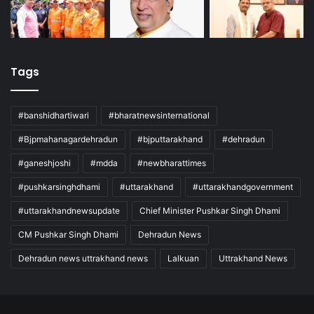
Tags
#banshidhartiwari
#bharatnewsinternational
#Bjpmahanagardehradun
#bjputtarakhand
#dehradun
#ganeshjoshi
#mdda
#newbharattimes
#pushkarsinghdhami
#uttarakhand
#uttarakhandgovernment
#uttarakhandnewsupdate
Chief Minister Pushkar Singh Dhami
CM Pushkar Singh Dhami
Dehradun News
Dehradun news uttrakhand news
Lalkuan
Uttrakhand News