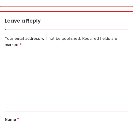
Leave a Reply
Your email address will not be published.
Required fields are
marked
*
C
o
m
m
e
n
t
*
Name
*