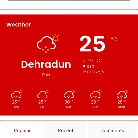
Weather
25
℃
Dehradun
25º - 22º
93%
0.89 km/h
Rain
25
25
30
29
28
℃
℃
℃
℃
℃
Thu
Fri
Sat
Sun
Mon
Popular
Recent
Comments