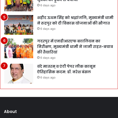
6 days ago
शहीद ऊधम सिंह को श्रद्धांजलि, मुख्यमंत्री धामी
ने रुद्रपुर को दी विकास योजनाओं की सौगात
6 days ago
गदरपुर में एनडीआरएफ बटालियन का
निरीक्षण, मुख्यमंत्री धामी ने जानी राहत-बचाव
की तैयारियां
6 days ago
वंदे मातरम् व एंटी पेपर लीक कानून
ऐतिहासिक कदम: डॉ. नरेश बंसल
6 days ago
About