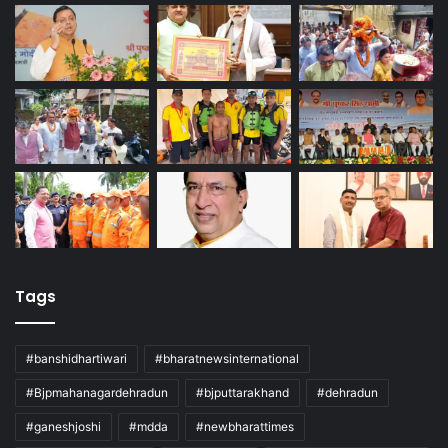
Tags
#banshidhartiwari
#bharatnewsinternational
#Bjpmahanagardehradun
#bjputtarakhand
#dehradun
#ganeshjoshi
#mdda
#newbharattimes