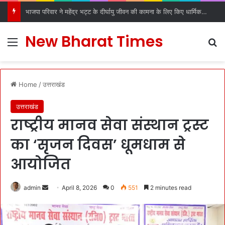
डीएल रोड रविदास मंदिर में स्थापित हुआ पावन कलश, देहरादून में श्रद्धा और उत्साह के साथ हुआ स्वागत
New Bharat Times
Menu
S
Home
/
उत्तराखंड
उत्तराखंड
राष्ट्रीय मानव सेवा संस्थान ट्रस्ट
का ‘सृजन दिवस’ धूमधाम से
आयोजित
admin
S
April 8, 2026
0
551
2 minutes read
e
n
d