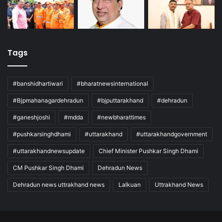
Tags
#banshidhartiwari
#bharatnewsinternational
#Bjpmahanagardehradun
#bjputtarakhand
#dehradun
#ganeshjoshi
#mdda
#newbharattimes
#pushkarsinghdhami
#uttarakhand
#uttarakhandgovernment
#uttarakhandnewsupdate
Chief Minister Pushkar Singh Dhami
CM Pushkar Singh Dhami
Dehradun News
Dehradun news uttrakhand news
Lalkuan
Uttrakhand News