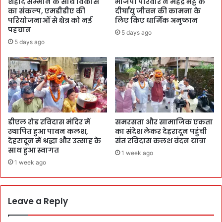
शहीद सम्मान के साथ विकास
भाजपा परिवार ने महेंद्र भट्ट के
का संकल्प, एमडीडीए की
दीर्घायु जीवन की कामना के
परियोजनाओं से क्षेत्र को नई
लिए किए धार्मिक अनुष्ठान
पहचान
5 days ago
5 days ago
डीएल रोड रविदास मंदिर में
समरसता और सामाजिक एकता
स्थापित हुआ पावन कलश,
का संदेश लेकर देहरादून पहुंची
देहरादून में श्रद्धा और उत्साह के
संत रविदास कलश वंदन यात्रा
साथ हुआ स्वागत
1 week ago
1 week ago
Leave a Reply