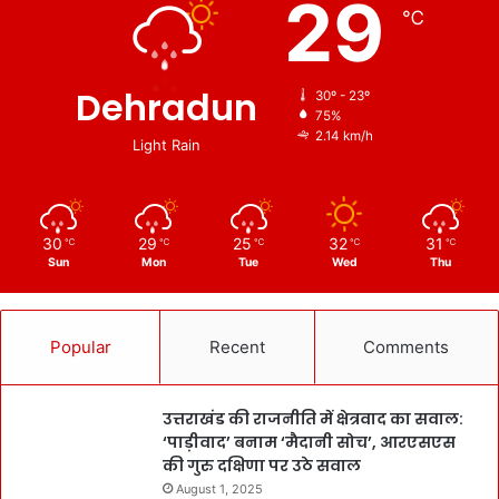
29
℃
Dehradun
30º - 23º
75%
2.14 km/h
Light Rain
30
29
25
32
31
℃
℃
℃
℃
℃
Sun
Mon
Tue
Wed
Thu
Popular
Recent
Comments
उत्तराखंड की राजनीति में क्षेत्रवाद का सवाल:
‘पाड़ीवाद’ बनाम ‘मैदानी सोच’, आरएसएस
की गुरु दक्षिणा पर उठे सवाल
August 1, 2025