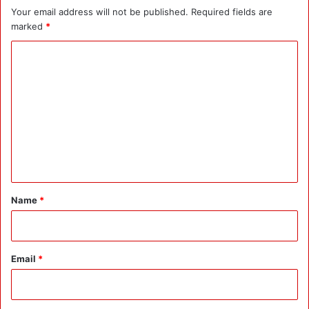
Your email address will not be published.
Required fields are
marked
*
C
o
m
m
e
n
t
*
Name
*
Email
*