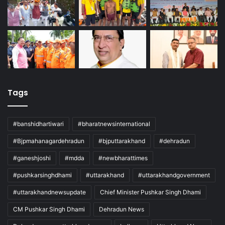
Tags
#banshidhartiwari
#bharatnewsinternational
#Bjpmahanagardehradun
#bjputtarakhand
#dehradun
#ganeshjoshi
#mdda
#newbharattimes
#pushkarsinghdhami
#uttarakhand
#uttarakhandgovernment
#uttarakhandnewsupdate
Chief Minister Pushkar Singh Dhami
CM Pushkar Singh Dhami
Dehradun News