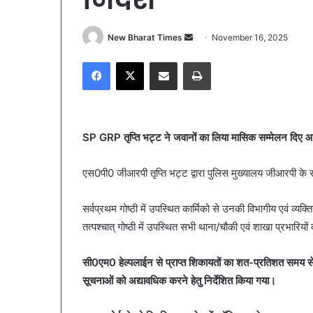
New Bharat Times
S
November 16, 2025
e
Facebook
X
Share via Email
Print
n
d
a
n
SP GRP तृप्ति भट्ट ने जवानों का लिया मासिक सम्मेलन दिए आ
e
m
a
एस0पी0 जीआरपी तृप्ति भट्ट द्वारा पुलिस मुख्यालय जीआरपी के
i
l
सर्वप्रथम गोष्ठी में उपस्थित कार्मिको से उनकी विभागीय एवं व्यक्
तत्पश्चात् गोष्ठी में उपस्थित सभी थाना/चौकी एवं शाखा प्रभारियों 
सी0एम0 हेल्पलाईन से प्राप्त शिकायतों का शत-प्रतिशत समय से नि
सूचनाओं को अद्यावधिक करने हेतु निर्देशित किया गया।