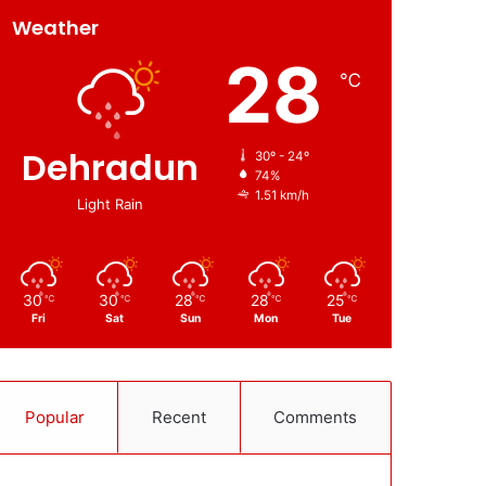
Weather
28
℃
Dehradun
30º - 24º
74%
1.51 km/h
Light Rain
30
30
28
28
25
℃
℃
℃
℃
℃
Fri
Sat
Sun
Mon
Tue
Popular
Recent
Comments