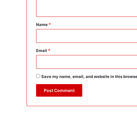
n
t
*
Name
*
Email
*
Save my name, email, and website in this browse