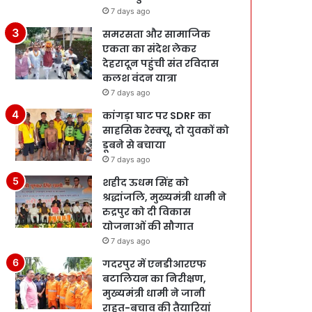
7 days ago
समरसता और सामाजिक
एकता का संदेश लेकर
देहरादून पहुंची संत रविदास
कलश वंदन यात्रा
7 days ago
कांगड़ा घाट पर SDRF का
साहसिक रेस्क्यू, दो युवकों को
डूबने से बचाया
7 days ago
शहीद ऊधम सिंह को
श्रद्धांजलि, मुख्यमंत्री धामी ने
रुद्रपुर को दी विकास
योजनाओं की सौगात
7 days ago
गदरपुर में एनडीआरएफ
बटालियन का निरीक्षण,
मुख्यमंत्री धामी ने जानी
राहत-बचाव की तैयारियां