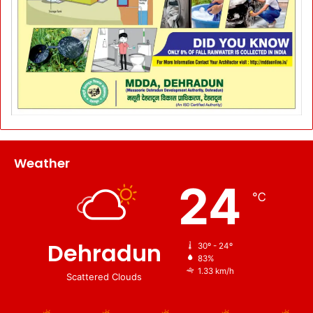
Weather
24
℃
Dehradun
30º - 24º
83%
1.33 km/h
Scattered Clouds