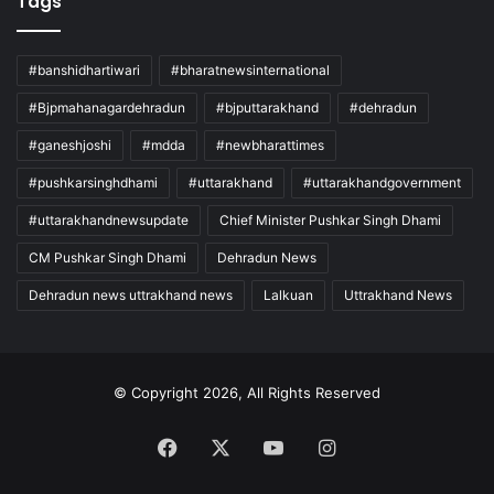
Tags
#banshidhartiwari
#bharatnewsinternational
#Bjpmahanagardehradun
#bjputtarakhand
#dehradun
#ganeshjoshi
#mdda
#newbharattimes
#pushkarsinghdhami
#uttarakhand
#uttarakhandgovernment
#uttarakhandnewsupdate
Chief Minister Pushkar Singh Dhami
CM Pushkar Singh Dhami
Dehradun News
Dehradun news uttrakhand news
Lalkuan
Uttrakhand News
© Copyright 2026, All Rights Reserved
Facebook
X
YouTube
Instagram