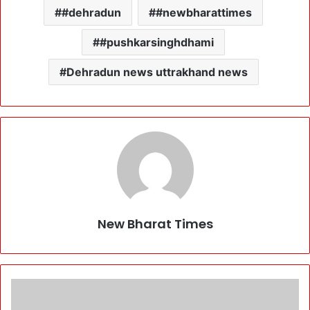
#dehradun
#newbharattimes
#pushkarsinghdhami
Dehradun news uttrakhand news
New Bharat Times