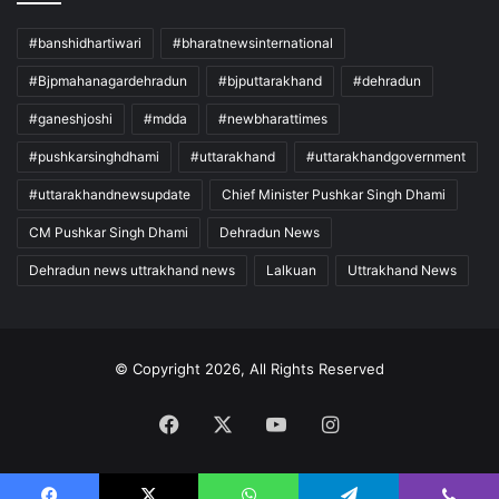
#banshidhartiwari
#bharatnewsinternational
#Bjpmahanagardehradun
#bjputtarakhand
#dehradun
#ganeshjoshi
#mdda
#newbharattimes
#pushkarsinghdhami
#uttarakhand
#uttarakhandgovernment
#uttarakhandnewsupdate
Chief Minister Pushkar Singh Dhami
CM Pushkar Singh Dhami
Dehradun News
Dehradun news uttrakhand news
Lalkuan
Uttrakhand News
© Copyright 2026, All Rights Reserved
Facebook
X
YouTube
Instagram