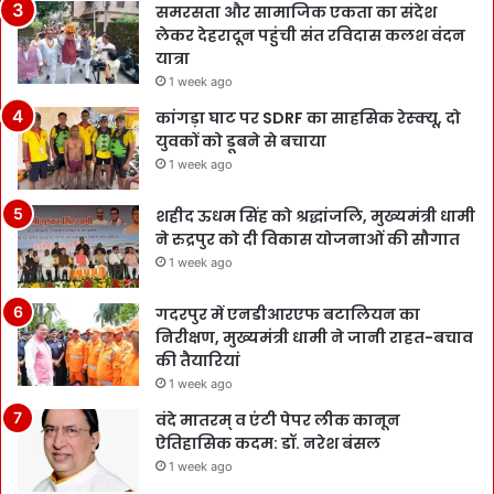
समरसता और सामाजिक एकता का संदेश
लेकर देहरादून पहुंची संत रविदास कलश वंदन
यात्रा
1 week ago
कांगड़ा घाट पर SDRF का साहसिक रेस्क्यू, दो
युवकों को डूबने से बचाया
1 week ago
शहीद ऊधम सिंह को श्रद्धांजलि, मुख्यमंत्री धामी
ने रुद्रपुर को दी विकास योजनाओं की सौगात
1 week ago
गदरपुर में एनडीआरएफ बटालियन का
निरीक्षण, मुख्यमंत्री धामी ने जानी राहत-बचाव
की तैयारियां
1 week ago
वंदे मातरम् व एंटी पेपर लीक कानून
ऐतिहासिक कदम: डॉ. नरेश बंसल
1 week ago