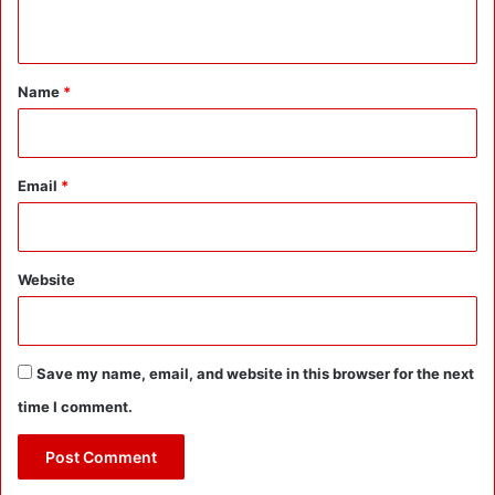
n
t
*
Name
*
Email
*
Website
Save my name, email, and website in this browser for the next
time I comment.