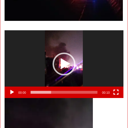
Video
Player
00:00
00:10