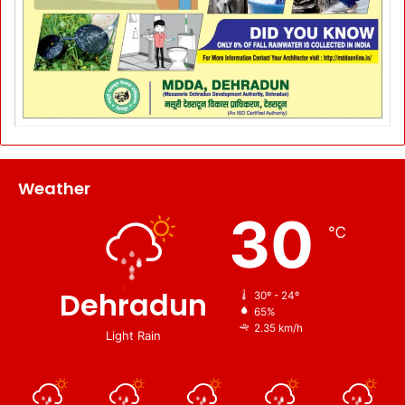
Weather
30
℃
Dehradun
30º - 24º
65%
2.35 km/h
Light Rain