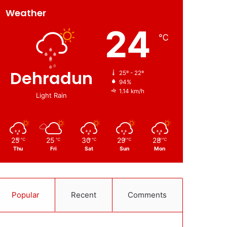
Weather
24
℃
Dehradun
25º - 22º
94%
1.14 km/h
Light Rain
25
25
30
29
28
℃
℃
℃
℃
℃
Thu
Fri
Sat
Sun
Mon
Popular
Recent
Comments