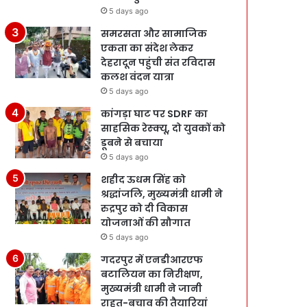
5 days ago
समरसता और सामाजिक
एकता का संदेश लेकर
देहरादून पहुंची संत रविदास
कलश वंदन यात्रा
5 days ago
कांगड़ा घाट पर SDRF का
साहसिक रेस्क्यू, दो युवकों को
डूबने से बचाया
5 days ago
शहीद ऊधम सिंह को
श्रद्धांजलि, मुख्यमंत्री धामी ने
रुद्रपुर को दी विकास
योजनाओं की सौगात
5 days ago
गदरपुर में एनडीआरएफ
बटालियन का निरीक्षण,
मुख्यमंत्री धामी ने जानी
राहत-बचाव की तैयारियां