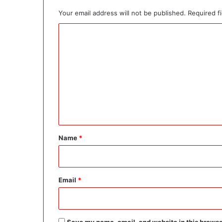
Your email address will not be published.
Required f
C
o
m
m
e
n
t
*
Name
*
Email
*