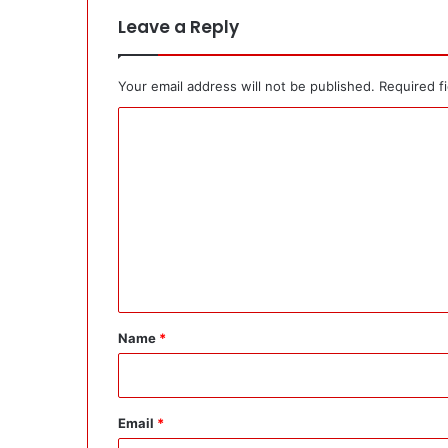
Leave a Reply
Your email address will not be published.
Required f
C
o
m
m
e
n
t
*
Name
*
Email
*