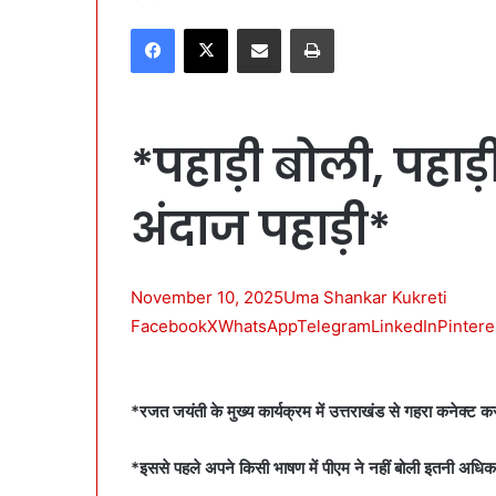
e
Facebook
X
Share via Email
Print
n
d
a
n
*पहाड़ी बोली, पहाड़
e
m
a
अंदाज पहाड़ी*
i
l
November 10, 2025
Uma Shankar Kukreti
Facebook
X
WhatsApp
Telegram
LinkedIn
Pintere
*रजत जयंती के मुख्य कार्यक्रम में उत्तराखंड से गहरा कनेक्ट क
*इससे पहले अपने किसी भाषण में पीएम ने नहीं बोली इतनी अधि