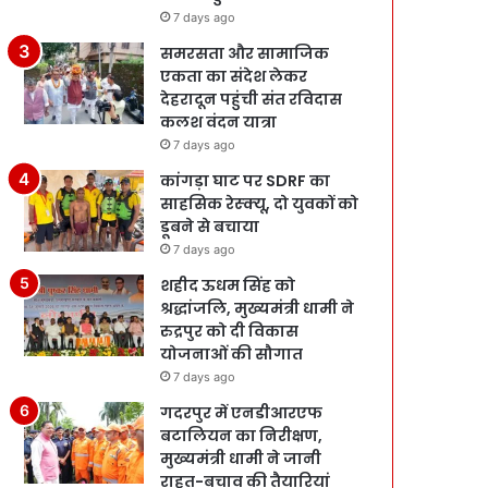
7 days ago
समरसता और सामाजिक
एकता का संदेश लेकर
देहरादून पहुंची संत रविदास
कलश वंदन यात्रा
7 days ago
कांगड़ा घाट पर SDRF का
साहसिक रेस्क्यू, दो युवकों को
डूबने से बचाया
7 days ago
शहीद ऊधम सिंह को
श्रद्धांजलि, मुख्यमंत्री धामी ने
रुद्रपुर को दी विकास
योजनाओं की सौगात
7 days ago
गदरपुर में एनडीआरएफ
बटालियन का निरीक्षण,
मुख्यमंत्री धामी ने जानी
राहत-बचाव की तैयारियां