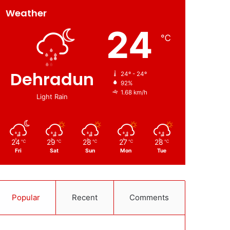
Weather
24
℃
Dehradun
24º - 24º
92%
1.68 km/h
Light Rain
24
29
28
27
28
℃
℃
℃
℃
℃
Fri
Sat
Sun
Mon
Tue
Popular
Recent
Comments