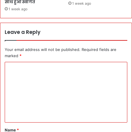
साथ हुआ स्वागत
1 week ago
1 week ago
Leave a Reply
Your email address will not be published.
Required fields are
marked
*
C
o
m
m
e
n
t
*
Name
*