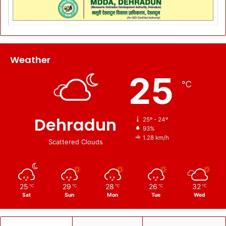
Weather
25
℃
Dehradun
25º - 24º
93%
1.28 km/h
Scattered Clouds
25
29
28
26
32
℃
℃
℃
℃
℃
Sat
Sun
Mon
Tue
Wed