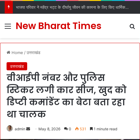
भाजपा परिवार ने महेंद्र भट्ट के दीर्घायु जीवन की कामना के लिए किए धार्मिक अनुष्ठान
New Bharat Times
Menu
S
Home
/
उत्तराखंड
उत्तराखंड
वीआईपी नंबर और पुलिस
स्टिकर लगी कार सीज, खुद को
डिप्टी कमांडेंट का बेटा बता रहा
था चालक
admin
S
May 8, 2026
0
531
1 minute read
e