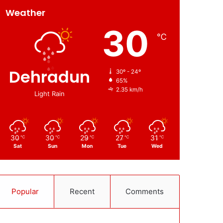
Weather
30
℃
Dehradun
30º - 24º
65%
2.35 km/h
Light Rain
30
30
29
27
31
℃
℃
℃
℃
℃
Sat
Sun
Mon
Tue
Wed
Popular
Recent
Comments