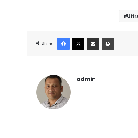
Utt
Facebook
X
Share via Email
Print
Share
admin