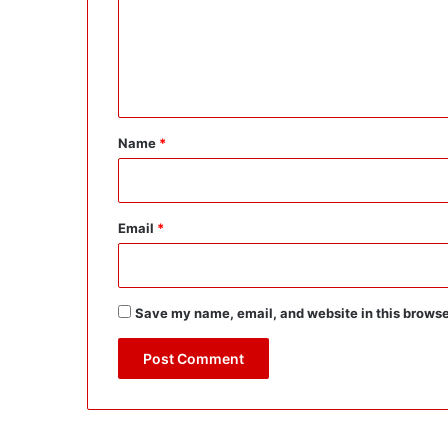
m
e
n
t
*
Name
*
Email
*
Save my name, email, and website in this browse