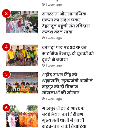
1 week ago
समरसता और सामाजिक
एकता का संदेश लेकर
देहरादून पहुंची संत रविदास
कलश वंदन यात्रा
1 week ago
कांगड़ा घाट पर SDRF का
साहसिक रेस्क्यू, दो युवकों को
डूबने से बचाया
1 week ago
शहीद ऊधम सिंह को
श्रद्धांजलि, मुख्यमंत्री धामी ने
रुद्रपुर को दी विकास
योजनाओं की सौगात
1 week ago
गदरपुर में एनडीआरएफ
बटालियन का निरीक्षण,
मुख्यमंत्री धामी ने जानी
राहत-बचाव की तैयारियां