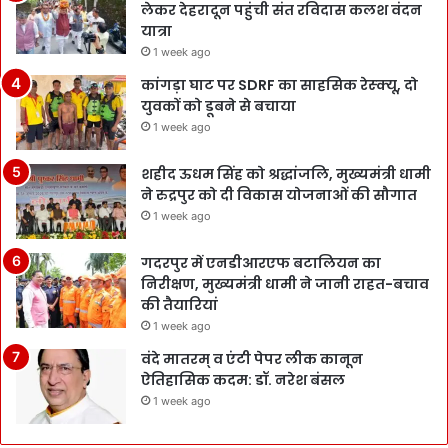
लेकर देहरादून पहुंची संत रविदास कलश वंदन
यात्रा
1 week ago
कांगड़ा घाट पर SDRF का साहसिक रेस्क्यू, दो
युवकों को डूबने से बचाया
1 week ago
शहीद ऊधम सिंह को श्रद्धांजलि, मुख्यमंत्री धामी
ने रुद्रपुर को दी विकास योजनाओं की सौगात
1 week ago
गदरपुर में एनडीआरएफ बटालियन का
निरीक्षण, मुख्यमंत्री धामी ने जानी राहत-बचाव
की तैयारियां
1 week ago
वंदे मातरम् व एंटी पेपर लीक कानून
ऐतिहासिक कदम: डॉ. नरेश बंसल
1 week ago