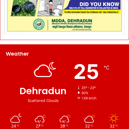
Weather
25
℃
Dehradun
25º - 23º
90%
1.69 km/h
Scattered Clouds
24
27
26
32
32
℃
℃
℃
℃
℃