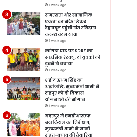
1 week ago
समरसता और सामाजिक
एकता का संदेश लेकर
देहरादून पहुंची संत रविदास
कलश वंदन यात्रा
1 week ago
कांगड़ा घाट पर SDRF का
साहसिक रेस्क्यू, दो युवकों को
डूबने से बचाया
1 week ago
शहीद ऊधम सिंह को
श्रद्धांजलि, मुख्यमंत्री धामी ने
रुद्रपुर को दी विकास
योजनाओं की सौगात
1 week ago
गदरपुर में एनडीआरएफ
बटालियन का निरीक्षण,
मुख्यमंत्री धामी ने जानी
राहत-बचाव की तैयारियां