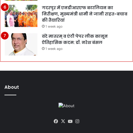
गदरपुर में एनडीआरएफ बटालियन का
निरीक्षण, मुख्यमंत्री धामी ने जानी राहत-बचाव
की तैयारियां
1 week ago
वंदे मातरम् व एंटी पेपर लीक कानून
ऐतिहासिक कदम: डॉ. नरेश बंसल
1 week ago
About
Facebook
X
YouTube
Instagram