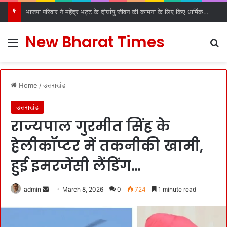
भाजपा परिवार ने महेंद्र भट्ट के दीर्घायु जीवन की कामना के लिए किए धार्मिक अनुष्ठान
New Bharat Times
Menu
S
Home
/
उत्तराखंड
उत्तराखंड
राज्यपाल गुरमीत सिंह के
हेलीकॉप्टर में तकनीकी खामी,
हुई इमरजेंसी लैंडिंग…
admin
S
March 8, 2026
0
724
1 minute read
e
n
d