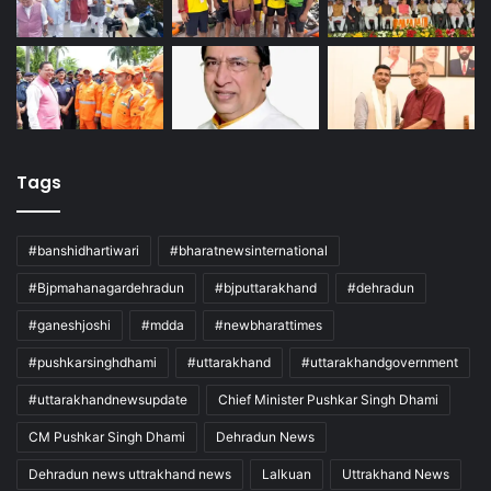
Tags
#banshidhartiwari
#bharatnewsinternational
#Bjpmahanagardehradun
#bjputtarakhand
#dehradun
#ganeshjoshi
#mdda
#newbharattimes
#pushkarsinghdhami
#uttarakhand
#uttarakhandgovernment
#uttarakhandnewsupdate
Chief Minister Pushkar Singh Dhami
CM Pushkar Singh Dhami
Dehradun News
Dehradun news uttrakhand news
Lalkuan
Uttrakhand News